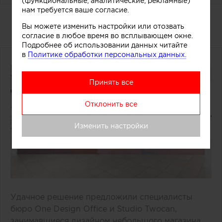
(функциональные, аналитические, рекламные)
нам требуется ваше согласие.
Дизайнерский прилавок в
Вы можете изменить настройки или отозвать
магазине мороженого
согласие в любое время во всплывающем окне.
Подробнее об использовании данных читайте
в
Политике обработки персональных данных.
Принять все
Отклонить все
Изменить настройки
Удачное решение предложили специалисты
бюро One Design Office и Studio Twocan,
занимавшиеся дизайном небольшого магазина