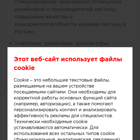
стимулирование творческого потенциала
дизайнеров и производителей лестниц,
повышение качества и
конкурентоспособности дизайна лестниц в
России.
Участники: дизайнеры, архитекторы,
производители, проектные коллективы и
мастерские, работающие в сфере дизайна
Этот веб-сайт использует файлы
интерьеров в России и СНГ.
cookie
Cookie – это небольшие текстовые файлы,
2. Цели конкурса
размещаемые на вашем устройстве
посещаемыми сайтами. Они необходимы для
корректной работы основных функций сайта
Признание выдающихся достижений в
(например, авторизации), а также помогают
проектировании и дизайне лестниц.
персонализировать контент и анализировать
эффективность рекламы для специалистов.
Поощрение инноваций и оригинальных
Технически необходимые cookie
авторских решений в конструктивных и
устанавливаются автоматически. Для
использования всех остальных типов cookie
эстетических аспектах.
(функциональные, аналитические, рекламные)