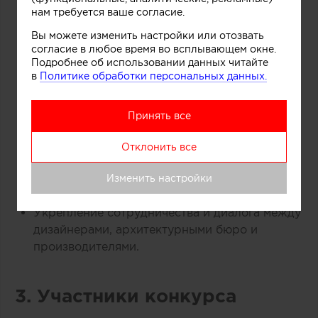
нам требуется ваше согласие.
Содействие созданию комфортных,
безопасных и стильных лестничных систем,
Вы можете изменить настройки или отозвать
повышающих качество среды и
согласие в любое время во всплывающем окне.
Подробнее об использовании данных читайте
архитектурного пространства.
в
Политике обработки персональных данных.
Повышение конкурентоспособности
российских и зарубежных производителей и
Принять все
дизайнеров лестниц.
Отклонить все
Формирование и продвижение передовых
стандартов и трендов дизайна лестниц в
Изменить настройки
России.
Укрепление сотрудничества и диалога между
дизайнерами, архитектурными бюро и
производителями.
3. Участники конкурса