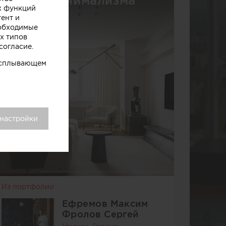
В духе минимализма
х функций
тент и
еобходимые
х типов
согласие.
 всплывающем
 настройки
Из портфолио
Ефремов Максим
Фролов Сергей