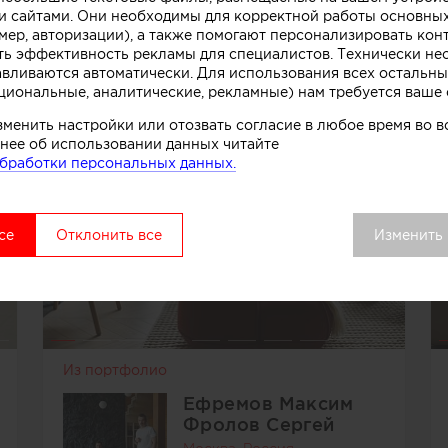
Дом на Оке
 сайтами. Они необходимы для корректной работы основны
мер, авторизации), а также помогают персонализировать кон
ть эффективность рекламы для специалистов. Технически н
авливаются автоматически. Для использования всех остальны
циональные, аналитические, рекламные) нам требуется ваше 
зменить настройки или отозвать согласие в любое время во
нее об использовании данных читайте
бработки персональных данных.
се
Отклонить все
Изменить
Из портфолио
Ефремов Максим
Фролов Сергей