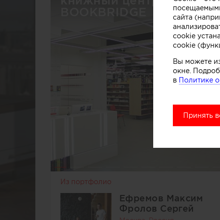
книжный центр
посещаемыми
BOOKBRIDGE
сайта (напри
анализирова
cookie устан
cookie (функ
Вы можете и
окне. Подроб
в
Политике о
Принять в
Из портфолио
Ефремов Максим
Фролов Сергей