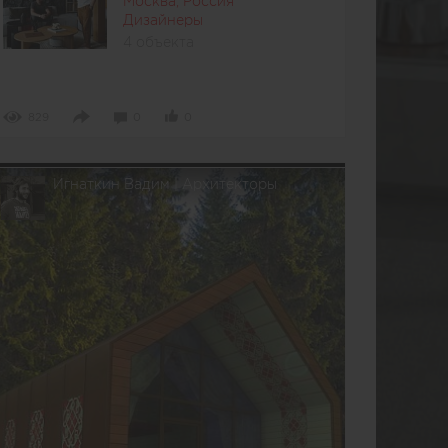
Москва, Россия
Дизайнеры
4 объекта
829
0
0
Игнаткин Вадим | Архитекторы