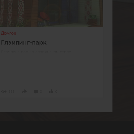
Другое
Глэмпинг-парк
Глэмпинг-парк в славянском стиле.
558
0
0