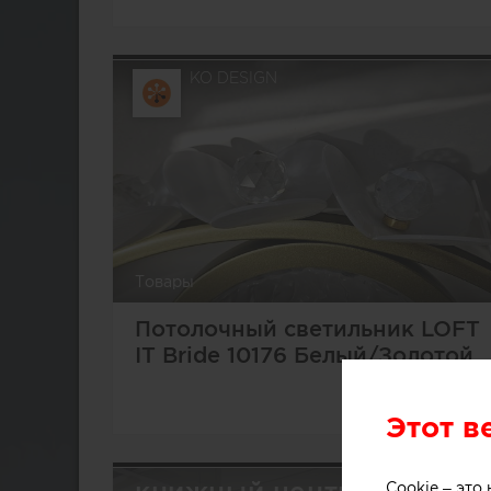
KO DESIGN
Товары
Потолочный светильник LOFT
IT Bride 10176 Белый/Золотой
Этот в
Cookie – эт