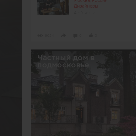
Москва, Россия
Дизайнеры
4 объекта
9024
0
0
Частный дом в
подмосковье