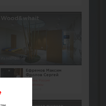
Wood&whait
Из портфолио
Ефремов Максим
Фролов Сергей
Москва, Россия
Дизайнеры
4 объекта
e
стве