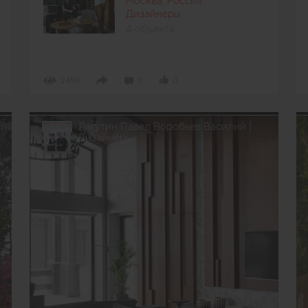
Москва, Россия
Дизайнеры
4 объекта
2459
0
0
Лагутин Павел Воробьев Василий |
Дизайнеры