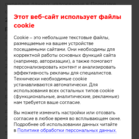
передаче данных, изложенные в Политике
обработки персональных данных.
Этот веб-сайт использует файлы
2. Лицензионное соглашение о
cookie
размещении контента на Archiprofi.ru
Дата вступления в силу: 05.05.2025
Cookie – это небольшие текстовые файлы,
размещаемые на вашем устройстве
1. Термины и определения
посещаемыми сайтами. Они необходимы для
(См. раздел
1 Правил пользования сайтом
)
корректной работы основных функций сайта
2. Предоставление прав
(например, авторизации), а также помогают
2.1. Пользователь предоставляет Оператору
персонализировать контент и анализировать
эффективность рекламы для специалистов.
неисключительную бесплатную лицензию на
Технически необходимые cookie
использование размещённого контента для
устанавливаются автоматически. Для
целей функционирования, продвижения и
использования всех остальных типов cookie
(функциональные, аналитические, рекламные)
рекламы Сайта, публикации в СМИ, социальных
нам требуется ваше согласие.
сетях и иных ресурсах, связанных с
деятельностью Сайта.
Вы можете изменить настройки или отозвать
согласие в любое время во всплывающем окне.
2.2. Лицензия действует на территории всего
Подробнее об использовании данных читайте
мира на срок размещения контента и в течение
в
Политике обработки персональных данных.
5 лет после его удаления, если контент был