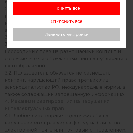
использован в материалах Сайта.
Принять все
2.3. Оператор вправе использовать контент
полностью или частично, с указанием авторства
Отклонить все
или без такового, если это не противоречит
законодательству РФ.
Изменить настройки
3. Гарантии Пользователя
3.1. Пользователь гарантирует наличие всех
необходимых прав на размещаемый контент и
согласие всех изображённых лиц на публикацию
их изображений.
3.2. Пользователь обязуется не размещать
контент, нарушающий права третьих лиц,
законодательство РФ, международные нормы, а
также содержащий запрещённую информацию.
4. Механизм реагирования на нарушения
интеллектуальных прав
4.1. Любое лицо вправе подать жалобу на
нарушение его прав через форму на Сайте, по
электронной почте или почтовым отправлением.