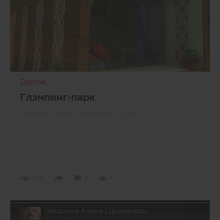
Другое
Глэмпинг-парк
Глэмпинг-парк в славянском стиле.
586
0
0
Чекалина Алена | Дизайнеры