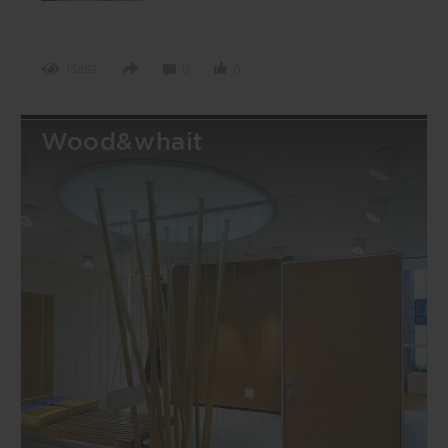
13892
0
0
Wood&whait