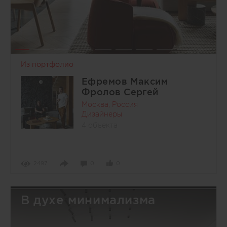
Из портфолио
Ефремов Максим
Фролов Сергей
Москва, Россия
Дизайнеры
4 объекта
2497
0
0
В духе минимализма