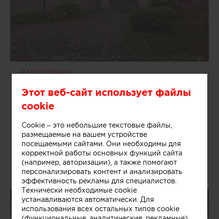
Из портфолио
Александр
Этот веб-сайт использует файлы
Кузяков
cookie
Москва, Россия
Архитекторы
Cookie – это небольшие текстовые файлы,
2 объекта
размещаемые на вашем устройстве
посещаемыми сайтами. Они необходимы для
корректной работы основных функций сайта
(например, авторизации), а также помогают
28512
0
0
персонализировать контент и анализировать
эффективность рекламы для специалистов.
Технически необходимые cookie
устанавливаются автоматически. Для
Лагутин Павел Воробьев Василий |
Дизайнеры
использования всех остальных типов cookie
(функциональные, аналитические, рекламные)