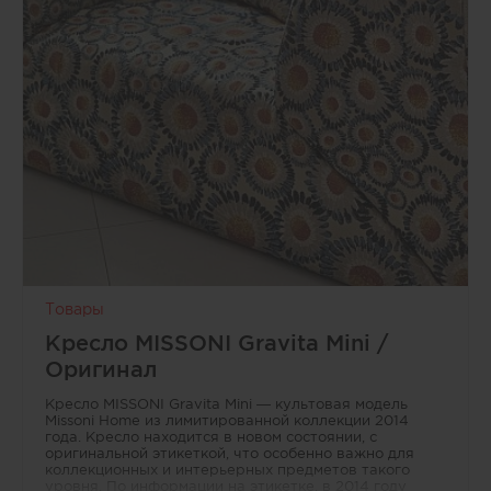
в
области
дизайна,
архитектуры
и
строительства,
позволяя
им
делиться
авторским
контентом
и
опытом,
а
читателям
—
Товары
получать
эксклюзивные
Кресло MISSONI Gravita Mini /
и
Оригинал
полезные
материалы
Кресло MISSONI Gravita Mini — культовая модель
с
Missoni Home из лимитированной коллекции 2014
сайта.
года. Кресло находится в новом состоянии, с
оригинальной этикеткой, что особенно важно для
коллекционных и интерьерных предметов такого
уровня. По информации на этикетке, в 2014 году