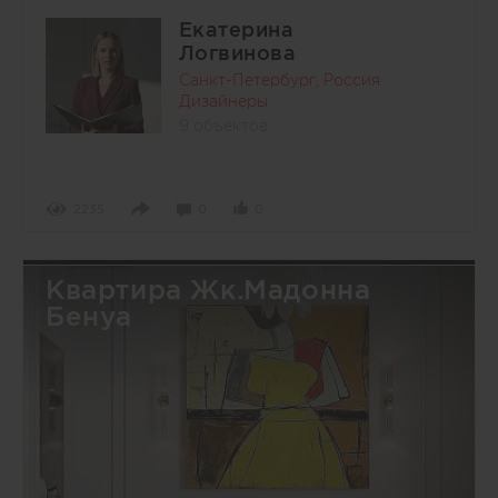
Екатерина
Логвинова
Санкт-Петербург, Россия
Дизайнеры
9 объектов
2235
0
0
Квартира Жк.Мадонна
Бенуа