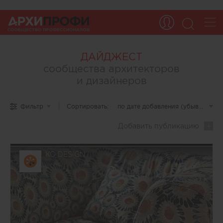
ДАЙДЖЕСТ
сообщества архитекторов
и дизайнеров
Дайджест
Фильтр
Сортировать:
по дате добавления (убывание)
▾
ARCHIPROFI
—
Добавить
публикацию
это
уникальная
подборка
материалов,
KO DESIGN
созданных
самими
пользователями
портала
ARCHIPROFI.
Платформа
объединяет
профессионалов