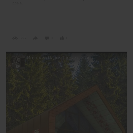
дома.
633
0
0
Игнаткин Вадим | Архитекторы