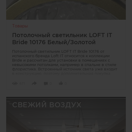
Товары
Потолочный светильник LOFT IT
Bride 10176 Белый/Золотой
Потолочный светильник LOFT IT Bride 10176 от
испанского бренда Loft IT относится к коллекции
Bride и рассчитан для установки в помещениях с
невысокими потолками, например в спальне в стиле
флористика. Встроенный источник света уже входит
в конструкцию, поэтому дополнительная покупка
ламп не требуется. Корпус выполнен из силикона,
металла и акрила, что позволяет использовать
671
0
0
модель и с натяжными потолками. Цветовое решение
сочетает белый и золотой оттенки, благодаря чему
светильник легко вписывается в современные
интерьеры.
СВЕЖИЙ ВОЗДУХ