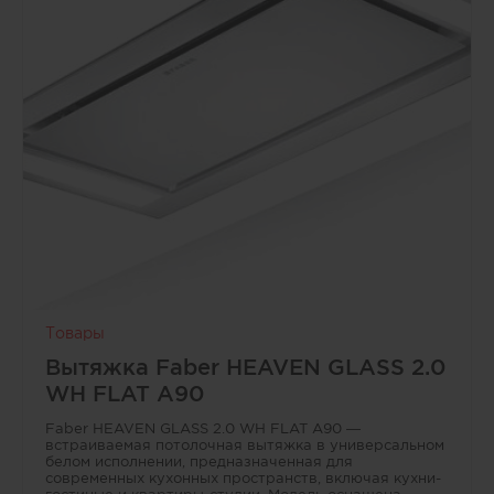
статусный интерьер.<br /> • Подстольный монтаж:
идеально ровный переход со столешницей, удобство
уборки и визуальная «легкость» рабочей зоны без
лишних линий и бортиков.<br /> • Большая чаша
без крыла: максимум полезного объёма для посуды и
приготовления, при этом размеры мойки 73×46 см
подходят для шкафа от 80 см.<br /> • Продуманная
комплектация: отводная арматура InFino с
корзинчатым вентилем 3 ½" и переливом, набор
крепежа — можно сразу монтировать в проект.
Товары
Вытяжка Faber HEAVEN GLASS 2.0
WH FLAT A90
Faber HEAVEN GLASS 2.0 WH FLAT A90 —
встраиваемая потолочная вытяжка в универсальном
белом исполнении, предназначенная для
современных кухонных пространств, включая кухни-