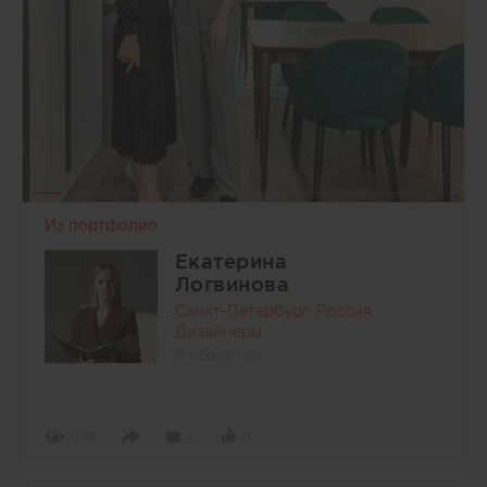
Из портфолио
Екатерина
Логвинова
Санкт-Петербург, Россия
Дизайнеры
9 объектов
2181
0
0