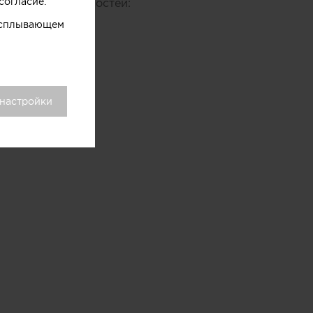
согласие.
ических особенностей:
 всплывающем
 настройки