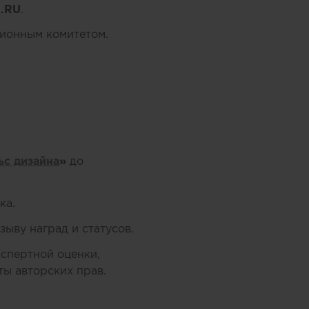
.RU
.
ционным комитетом.
ьс дизайна
»
до
ка.
ыву наград и статусов.
кспертной оценки,
ы авторских прав.