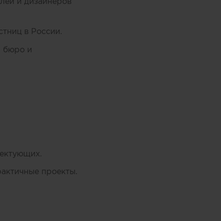
лей и дизайнеров
тниц в России.
и бюро и
лектующих.
рактичные проекты.