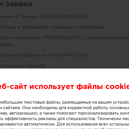
и заявки
жением о Премии «ЗВЕЗДА ДИЗАЙНА».
естницы в выбранной номинации и категории.
в двух категориях: «РЕАЛИЗАЦИЯ» с реализованными 
зации.
 в личный кабинет на ARCHIPROFI.RU.
и описания проекта.
тправка заявки на рассмотрение.
еб-сайт использует файлы cooki
ого взноса после подтверждения заявки.
конкурса и взаимодействие с организаторами.
о небольшие текстовые файлы, размещаемые на вашем устрой
 сайтами. Они необходимы для корректной работы основны
мер, авторизации), а также помогают персонализировать кон
кты принимаются
ть эффективность рекламы для специалистов. Технически н
авливаются автоматически. Для использования всех остальны