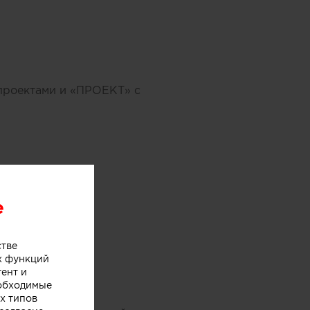
проектами и «ПРОЕКТ» с
e
стве
х функций
тент и
еобходимые
х типов