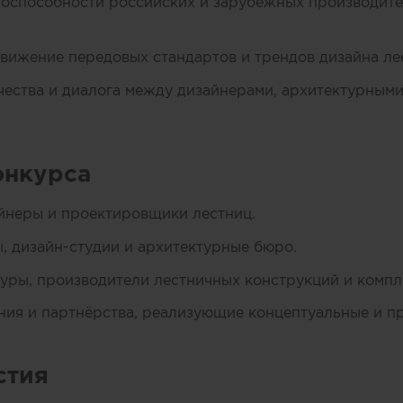
оспособности российских и зарубежных производите
ижение передовых стандартов и трендов дизайна лес
ества и диалога между дизайнерами, архитектурным
онкурса
йнеры и проектировщики лестниц.
, дизайн-студии и архитектурные бюро.
уры, производители лестничных конструкций и комп
ия и партнёрства, реализующие концептуальные и п
стия