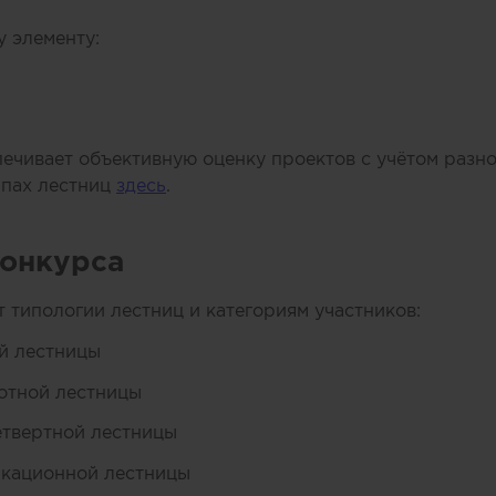
 элементу:
ечивает объективную оценку проектов с учётом разн
ипах лестниц
здесь
.
конкурса
 типологии лестниц и категориям участников:
й лестницы
отной лестницы
етвертной лестницы
кационной лестницы