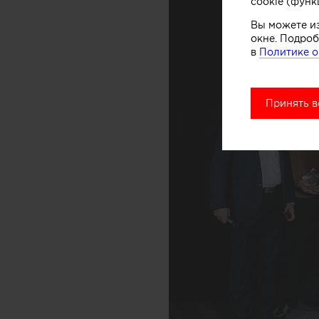
cookie (функ
Вы можете и
окне. Подроб
в
Политике о
Принять в