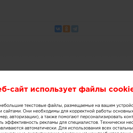
итекторы и дизайнеры в област
еб-сайт использует файлы cooki
ой архитектуры EXTERIA AWARD
о небольшие текстовые файлы, размещаемые на вашем устрой
 сайтами. Они необходимы для корректной работы основны
мер, авторизации), а также помогают персонализировать кон
ть эффективность рекламы для специалистов. Технически н
авливаются автоматически. Для использования всех остальны