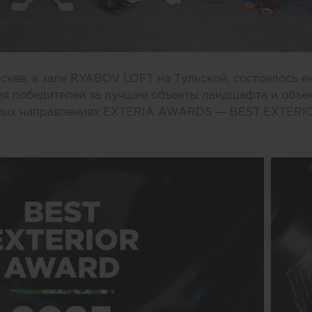
оскве, в зале RYABOV LOFT на Тульской, состоялось 
я победителей за лучшие объекты ландшафта и объе
сных направлениях EXTERIA AWARDS — BEST EXTER