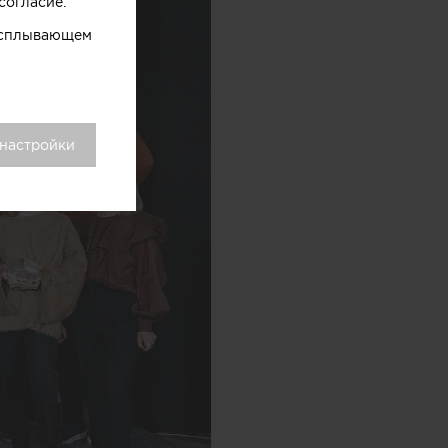
согласие.
 всплывающем
 настройки