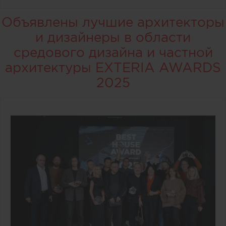
Объявлены лучшие архитекторы
и дизайнеры в области
средового дизайна и частной
архитектуры EXTERIA AWARDS
2025