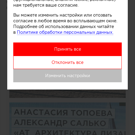
Анастасия Топоева, Александр
нам требуется ваше согласие.
Салько
(«AT_архитектура дизайн»)
Вы можете изменить настройки или отозвать
согласие в любое время во всплывающем окне.
Подробнее об использовании данных читайте
в
Политике обработки персональных данных.
Принять все
Отклонить все
Изменить настройки