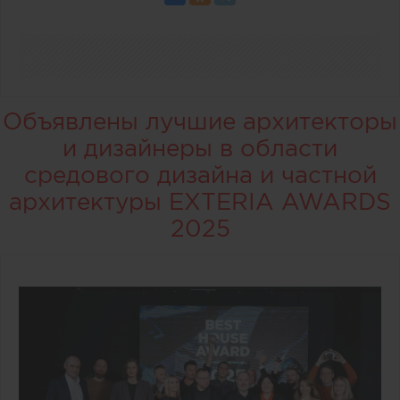
Объявлены лучшие архитекторы
и дизайнеры в области
средового дизайна и частной
архитектуры EXTERIA AWARDS
2025