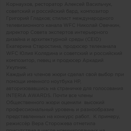
Корнаухов, ресторатор Алексей Васильчук,
советский и российский бард, композитор
Григорий Гладков; стилист международного
телевизионного канала WFC Николай Овечкин,
директор Совета экспертов интерьерного
дизайна и архитектурной среды (CEID)
Екатерина Старостина, продюсер телеканала
WFC Юлия Колядина и советский и российский
композитор, певец и продюсер Аркадий
Укупник.
Каждый из членов жюри сделал свой выбор при
помощи именного ноутбука HP,
авторизовавшись на страничке для голосования
INTERIA AWARDS. Почти все члены
Общественного жюри оценили высокий
профессиональный уровень и разнообразие
представленных на конкурс работ. К примеру,
режиссёр Вера Сторожева отметила
присутствие в числе номинированных на