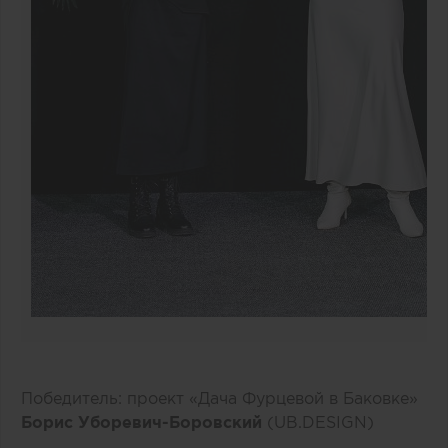
Победитель: проект «Дача Фурцевой в Баковке»
Борис Уборевич-Боровский
(UB.DESIGN)