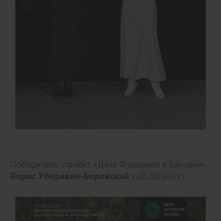
Победитель: проект «Дача Фурцевой в Баковке»
Борис Уборевич-Боровский
(UB.DESIGN)