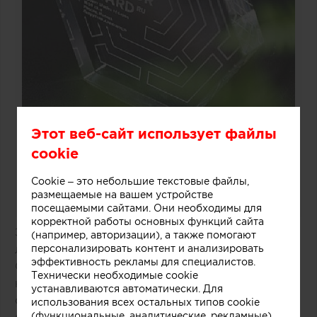
Этот веб-сайт использует файлы
cookie
Cookie – это небольшие текстовые файлы,
размещаемые на вашем устройстве
посещаемыми сайтами. Они необходимы для
корректной работы основных функций сайта
Эта премия присуждается за лучшие объекты
(например, авторизации), а также помогают
персонализировать контент и анализировать
ландшафта и дизайна окружающей среды.
эффективность рекламы для специалистов.
Она самая «молодая» в ряду профессиональных
Технически необходимые cookie
наград BEST RUSSIAN DESIGN AWARDS, и
устанавливаются автоматически. Для
список номинаций находится в стадии
использования всех остальных типов cookie
(функциональные, аналитические, рекламные)