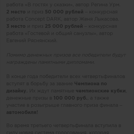
работа
«В гостях у сказки»
, автор
Регина Урм
.
2 место
и приз
50 000 рублей
– конкурсная
работа
Concept DARK
, автор
Женя Лыкасова
.
3 место
и приз
25 000 рублей
– конкурсная
работа
«Гостевой и общий санузлы»
, автор
Евгений Ряснянский.
Помимо денежных призов все победители будут
награждены памятными дипломами.
В конце года победители всех четвертьфиналов
вступят в борьбу за звание
Чемпиона по
дизайну.
Их ждут памятные
чемпионские кубки
,
денежные призы в
100 000 руб.
, а также
участие в розыгрыше главного приза финала –
автомобиля!
Во время третьего четвертьфинала вступила в
силу новая система голосования, которая