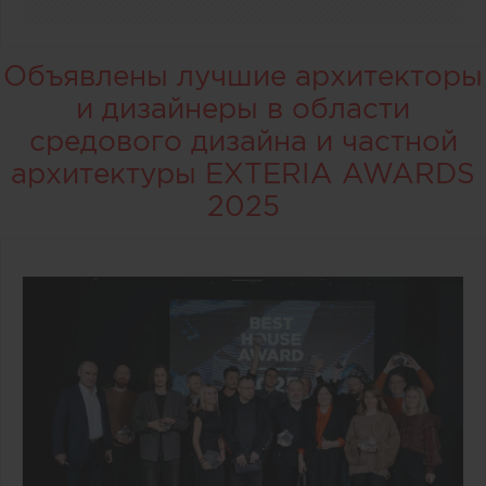
Объявлены лучшие архитекторы
и дизайнеры в области
средового дизайна и частной
архитектуры EXTERIA AWARDS
2025