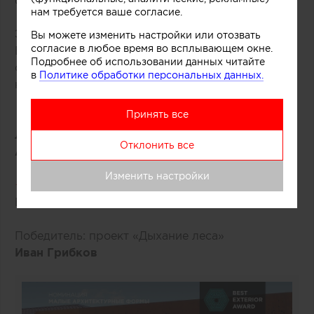
формирования.
нам требуется ваше согласие.
Этот год премий юбилейный в премии BEST
Вы можете изменить настройки или отозвать
согласие в любое время во всплывающем окне.
EXTERIOR 2025 Оргкомитет принял решение
Подробнее об использовании данных читайте
отметить больше одного номинанта в некоторых
в
Политике обработки персональных данных.
номинациях.
Принять все
ЛАУРЕАТЫ BEST EXTERIOR PROFESSIONAL
Отклонить все
AWARD 2025
Изменить настройки
★ ★ ★ ★ ★
Номинация
«Малые архитектурные формы»
Победитель: проект «Дыхание леса»
Иван Грибков