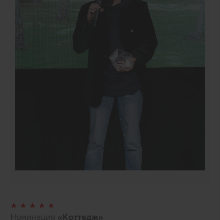
★ ★ ★ ★ ★
Номинация
«Коттедж»