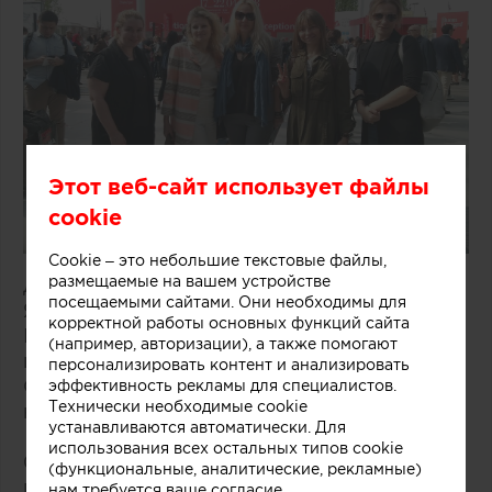
Этот веб-сайт использует файлы
cookie
Cookie – это небольшие текстовые файлы,
размещаемые на вашем устройстве
Добрый день!
посещаемыми сайтами. Они необходимы для
Я организую поездку на выставку
корректной работы основных функций сайта
ISaloni2019 в Милан с посещением стендов
(например, авторизации), а также помогают
и изучением экспозиций.
персонализировать контент и анализировать
Сроки поездки: 08.04.2018-13.04.2019 (5
эффективность рекламы для специалистов.
Технически необходимые cookie
ночей)*.
устанавливаются автоматически. Для
использования всех остальных типов cookie
08.04.19 прилет в Милан, размещение в
(функциональные, аналитические, рекламные)
гостинице
нам требуется ваше согласие.