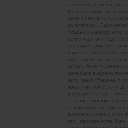
путешествует и мы поста
Москвы многие идеи, уви
Была тщательно проработ
архитектуры. Высокие по
создания комфортного пр
доска карагача под масл
продуманными белоснежны
керамогранит с имитацие
материалам, мы использо
мебели были подобраны и
зоне была выбрана лакон
массивный обеденный сто
зоны и мягкой зоны отдых
комфортного сна - ничего
эстетике комфорта спальн
правильном сочетании с
Каждая комната в этой к
этом пространстве. Идеи