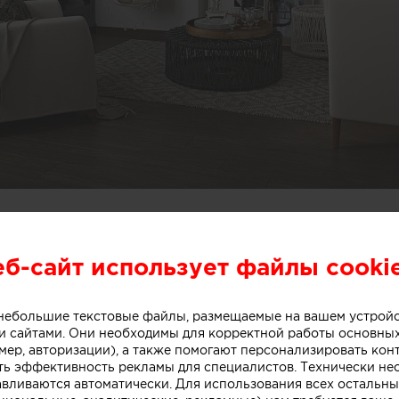
учше когда напротив есть возможность поставить до
напротив дивана поместились два вида кресла: одно с
еб-сайт использует файлы cooki
ртно будет читать книгу, т.к. позади большое окно; а
и покачаться и прилечь. Благодаря такому расположе
ашими гостями
о небольшие текстовые файлы, размещаемые на вашем устрой
 сайтами. Они необходимы для корректной работы основны
мер, авторизации), а также помогают персонализировать кон
ть эффективность рекламы для специалистов. Технически н
авливаются автоматически. Для использования всех остальны