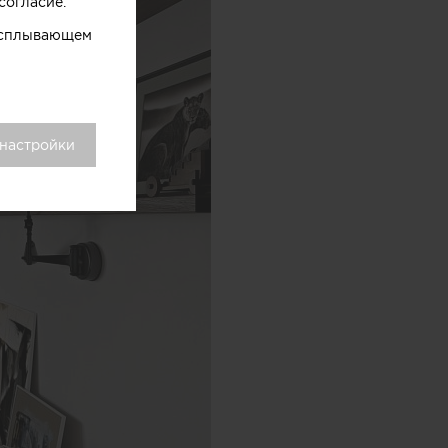
согласие.
 всплывающем
 настройки