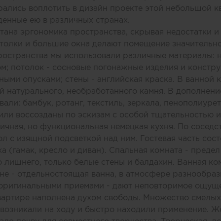
рались воплотить в дизайн проекте этой небольшой к
денные ею в различных странах.
ана эргономика пространства, скрывая недостатки и
толки и большие окна делают помещение значительно
остранства мы использовали различные материалы: н
ом; потолок - сосновые погонажные изделия и констру
ми опусками; стены - английская краска. В ванной 
й натурального, необработанного камня. В дополнен
вали: бамбук, ротанг, текстиль, зеркала, пенополиур
ли воссозданы по эскизам с особой тщательностью и
ичная, но функциональная немецкая кухня. По сосед
л с изящной подсветкой над ним. Гостевая часть сост
а (гамак, кресло и диван). Спальная комната - преде
 лишнего, только белые стены и балдахин. Ванная ком
е - отдельностоящая ванна, в атмосфере разнообрази
 оригинальными приемами - дают неповторимое ощущ
вартире наполнена духом свободы. Множество смелы
 возникали на ходу и быстро находили применение. Ж