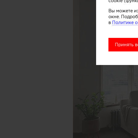
cookie (функ
Вы можете и
окне. Подроб
в
Политике о
Принять в