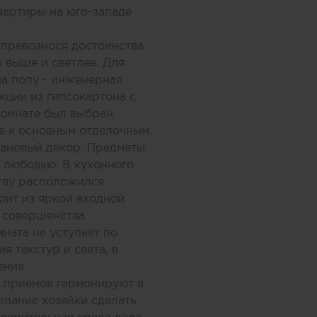
вартиры на юго-западе
 превознося достоинства
 выше и светлее. Для
а полу - инженерная
кции из гипсокартона с
комнате был выбран
ие к основным отделочным
етановый декор. Предметы
 любовью. В кухонного
ству расположился
оит из яркой входной
л совершенства
ната не уступает по
я текстур и света, в
ение.
х приемов гармонируют в
елание хозяйки сделать