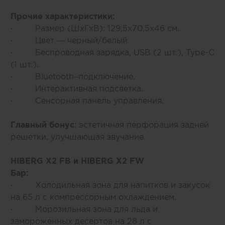
Прочие характеристики:
· Размер (ШхГхВ): 129,5х70,5х46 см.
· Цвет — черный/белый.
· Беспроводная зарядка, USB (2 шт.), Type-C
(1 шт.).
· Bluetooth–подключение.
· Интерактивная подсветка.
· Сенсорная панель управления.
Главный бонус
: эстетичная перфорация задней
решетки, улучшающая звучание.
HIBERG X2 FB
и
HIBERG X2 FW
Бар:
· Холодильная зона для напитков и закусок
на 65 л с компрессорным охлаждением.
· Морозильная зона для льда и
замороженных десертов на 28 л с