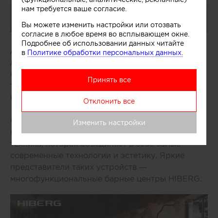
нам требуется ваше согласие.
Вы можете изменить настройки или отозвать
согласие в любое время во всплывающем окне.
Подробнее об использовании данных читайте
Дом в современном мире — это не просто место
в
Политике обработки персональных данных.
для отдыха. Это пространство для
самовыражения, демонстрации своего статуса и
Принять все
территория максимального комфорта без
компромиссов.
Отклонить все
Один из инструментов для создания такого
Изменить настройки
пространства — высококлассная бытовая
техника, которая объединяет в себе самые
современные технологии и эстетику. Яркие
представители таких устройств —
многофункциональные барные центры HIBERG.