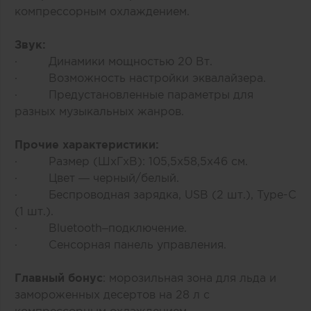
компрессорным охлаждением.
Звук:
· Динамики мощностью 20 Вт.
· Возможность настройки эквалайзера.
· Предустановленные параметры для
разных музыкальных жанров.
Прочие характеристики:
· Размер (ШхГхВ): 105,5х58,5х46 см.
· Цвет — черный/белый.
· Беспроводная зарядка, USB (2 шт.), Type-C
(1 шт.).
· Bluetooth–подключение.
· Сенсорная панель управления.
Главный бонус
: морозильная зона для льда и
замороженных десертов на 28 л с
компрессорным охлаждением.