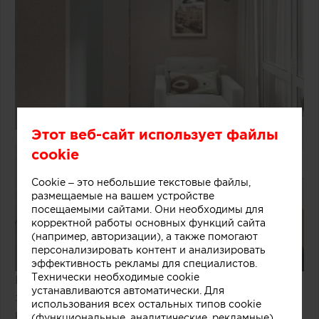
Этот веб-сайт использует файлы
cookie
Cookie – это небольшие текстовые файлы,
размещаемые на вашем устройстве
посещаемыми сайтами. Они необходимы для
корректной работы основных функций сайта
(например, авторизации), а также помогают
персонализировать контент и анализировать
эффективность рекламы для специалистов.
Технически необходимые cookie
Компактная комната в современном стиле с
устанавливаются автоматически. Для
зонированием: спальная зона с лаконичной
использования всех остальных типов cookie
кроватью, рабочая — с минималистичным
(функциональные, аналитические, рекламные)