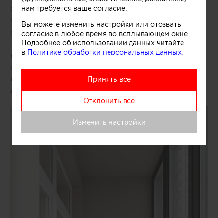
столом и техникой, лаунж-зона — с мягким
нам требуется ваше согласие.
светло-зелёным креслом и круглым чёрным
Вы можете изменить настройки или отозвать
столиком. Стены в нейтральных бежево-серых
согласие в любое время во всплывающем окне.
Подробнее об использовании данных читайте
тонах с текстурной отделкой, акцент —
в
Политике обработки персональных данных.
вертикальные панели приглушённого зелёного
оттенка. Современные линейные светильники,
лёгкие шторы, паркет светлого дерева. Чистые
Принять все
линии, функциональность, баланс уюта и стиля
Отклонить все
Изменить настройки