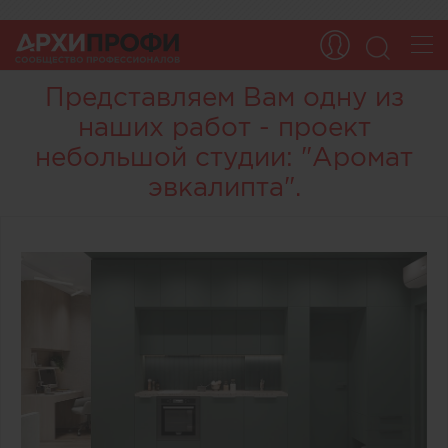
Представляем Вам одну из
наших работ - проект
небольшой студии: "Аромат
эвкалипта".