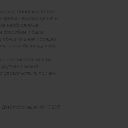
лосов с помощью ботов.
 среды - высоко ценит и
все необходимые
м способом и были
в обязательном порядке
ия, также были удалены
ны номинантами или их
акрутками может
го удовольствия, причем
Дата публикации:
09.10.2017