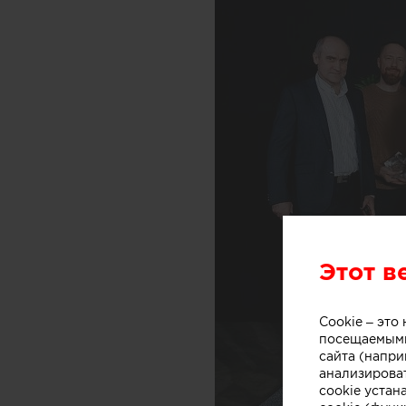
Этот в
Cookie – эт
посещаемыми
сайта (напри
анализирова
cookie устан