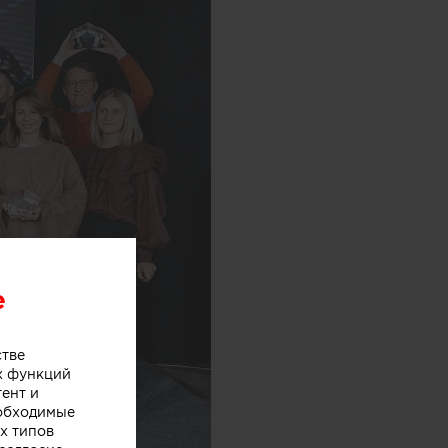
e
стве
х функций
тент и
еобходимые
х типов