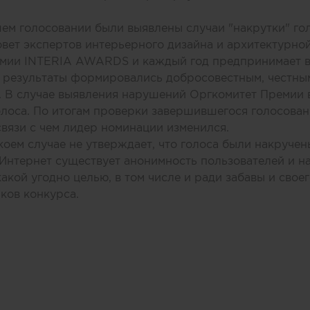
м голосовании были выявлены случаи "накрутки" го
вет экспертов интерьерного дизайна и архитектурной
мии INTERIA AWARDS и каждый год предпринимает 
бы результаты формировались добросовестным, честны
. В случае выявления нарушений Оргкомитет Премии 
олоса. По итогам проверки завершившегося голосован
связи с чем лидер номинации изменился.
коем случае не утверждает, что голоса были накруче
 Интернет существует анонимность пользователей и н
какой угодно целью, в том числе и ради забавы и свое
ков конкурса.