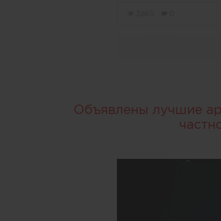
3860
0
Объявлены лучшие арх
частн