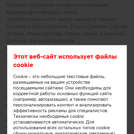
Награды лауреатам основных номинаций
вручали архитекторы, члены
профессионального жюри конкурса Кирилл
Кочетов и Илья Шульгин, Ольга Суркова, Сергей
Эстрин, Анна Карпова, Линда Хаджо и Николай
Цупиков, Евгений Полянцев.
А вот имена победителей конкурса EXTERIA
Best House Award в основных номинациях:
Этот веб-сайт использует файлы
Номинация «Павильон»
cookie
Арсений Борисенко. Объект - дом площадью
50 кв.м в Московской области.
Cookie – это небольшие текстовые файлы,
размещаемые на вашем устройстве
посещаемыми сайтами. Они необходимы для
Номинация «Дачный дом»
корректной работы основных функций сайта
Владимир Дудин. Объект - дом общей
(например, авторизации), а также помогают
площадью 103 кв.м в Московской области.
персонализировать контент и анализировать
эффективность рекламы для специалистов.
Технически необходимые cookie
Номинация «Гостевой дом»
устанавливаются автоматически. Для
Сергей Наседкин. Объект – дом площадью 350
использования всех остальных типов cookie
(функциональные, аналитические, рекламные)