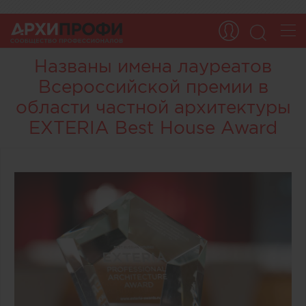
Названы имена лауреатов
Всероссийской премии в
области частной архитектуры
EXTERIA Best House Award