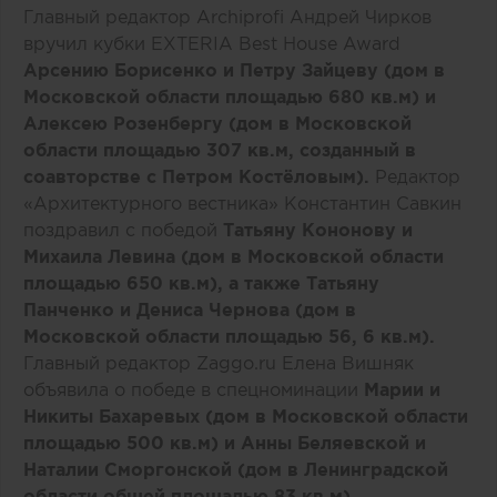
Главный редактор Archiprofi Андрей Чирков
вручил кубки EXTERIA Best House Award
Арсению Борисенко и Петру Зайцеву (дом в
Московской области площадью 680 кв.м) и
Алексею Розенбергу (дом в Московской
области площадью 307 кв.м, созданный в
соавторстве с Петром Костёловым).
Редактор
«Архитектурного вестника» Константин Савкин
поздравил с победой
Татьяну Кононову и
Михаила Левина (дом в Московской области
площадью 650 кв.м), а также Татьяну
Панченко и Дениса Чернова (дом в
Московской области площадью 56, 6 кв.м).
Главный редактор Zaggo.ru Елена Вишняк
объявила о победе в спецноминации
Марии и
Никиты Бахаревых (дом в Московской области
площадью 500 кв.м) и Анны Беляевской и
Наталии Сморгонской (дом в Ленинградской
области общей площадью 83 кв.м).