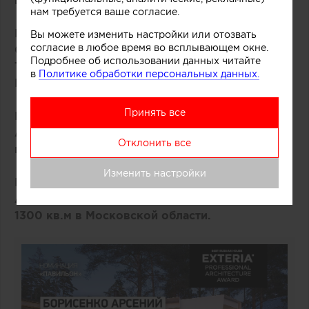
кв.м в Москве.
нам требуется ваше согласие.
Номинация «Коттедж»
Вы можете изменить настройки или отозвать
согласие в любое время во всплывающем окне.
Сергей Колчин, Антон Архипов, Надежда
Подробнее об использовании данных читайте
Торшина. Объект - дом площадью 250 кв.м в
в
Политике обработки персональных данных.
Московской области.
Принять все
Номинация «Вилла»
Александра Фёдорова. Объект - вилла
Отклонить все
площадью 800 кв.м в Сочи.
Изменить настройки
Номинация «Усадьба»
Александр Кузяков. Объект – дом площадью
1300 кв.м в Московской области.