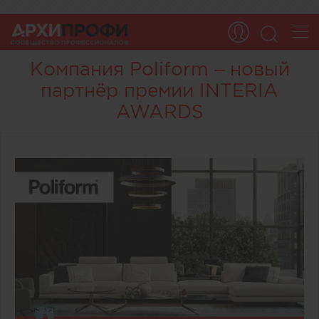
Компания Poliform – новый
партнёр премии INTERIA
AWARDS