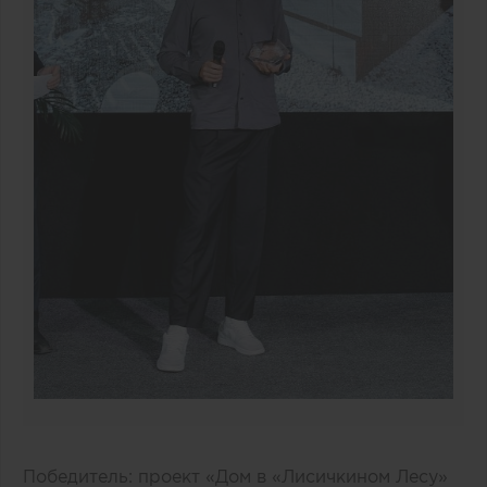
Победитель: проект «Дом в «Лисичкином Лесу»