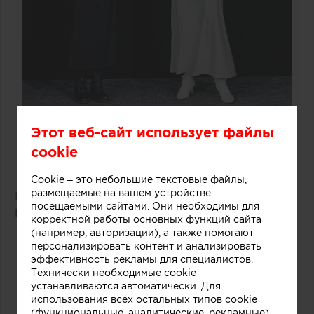
Этот веб-сайт использует файлы
cookie
Cookie – это небольшие текстовые файлы,
размещаемые на вашем устройстве
Победитель: проект «Дача Фурцевой в Баковке»
посещаемыми сайтами. Они необходимы для
Борис Уборевич-Боровский
(UB.DESIGN)
корректной работы основных функций сайта
(например, авторизации), а также помогают
персонализировать контент и анализировать
эффективность рекламы для специалистов.
Технически необходимые cookie
устанавливаются автоматически. Для
использования всех остальных типов cookie
(функциональные, аналитические, рекламные)