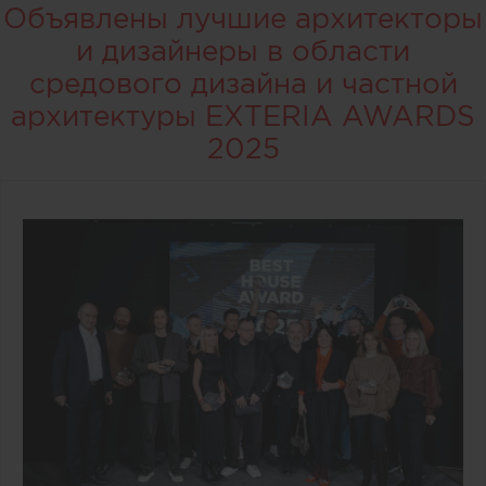
Объявлены лучшие архитекторы
и дизайнеры в области
средового дизайна и частной
архитектуры EXTERIA AWARDS
2025