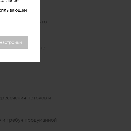
согласие.
 всплывающем
меры и задачи, что
 настройки
льную лёгкость, но
ересечения потоков и
о и требуя продуманной