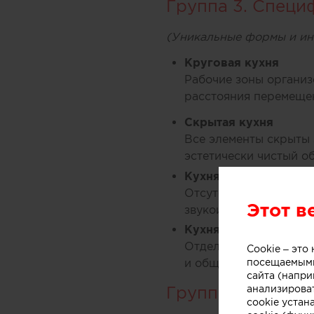
Группа 3. Спец
(Уникальные формы и ин
Круговая кухня
Рабочие зоны организ
расстояния перемеще
Скрытая кухня
Все элементы скрыты 
эстетически чистый об
Кухня-студия (открыт
Отсутствуют чёткие г
Этот в
звукоизоляции.
Кухня с барной стой
Отдельно выделенная 
Cookie – эт
посещаемыми
и общения.
сайта (напри
анализирова
Группа 4. Гибки
cookie устан