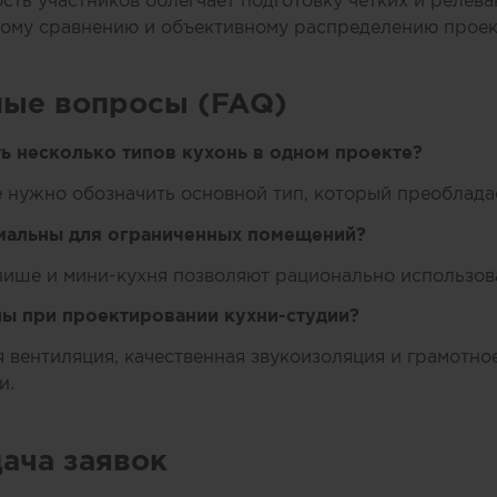
ть участников облегчает подготовку чётких и релева
вому сравнению и объективному распределению проек
мые вопросы (FAQ)
 несколько типов кухонь в одном проекте?
ке нужно обозначить основной тип, который преоблада
имальны для ограниченных помещений?
 нише и мини-кухня позволяют рационально использов
ы при проектировании кухни-студии?
вентиляция, качественная звукоизоляция и грамотно
и.
дача заявок