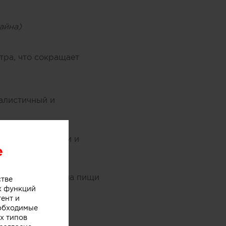
айна)
тра, что сокращает
алистичный и
анию, вентиляции и
e
я зона для приёма пищи
стве
х функций
тент и
еобходимые
х типов