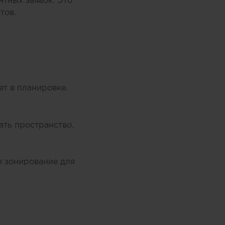
нтных заявок. Это
тов.
ет в планировке.
ать пространство.
е зонирование для