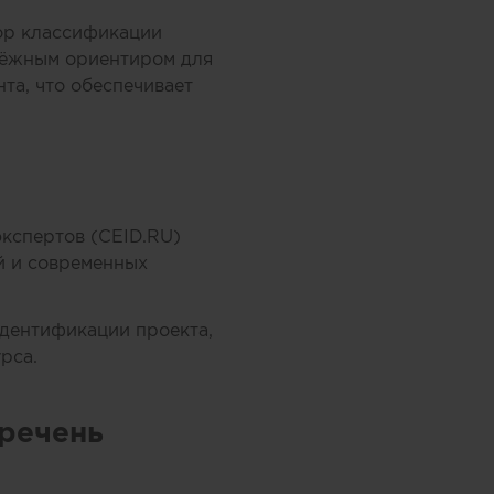
ор классификации
адёжным ориентиром для
та, что обеспечивает
кспертов (CEID.RU)
й и современных
дентификации проекта,
рса.
речень