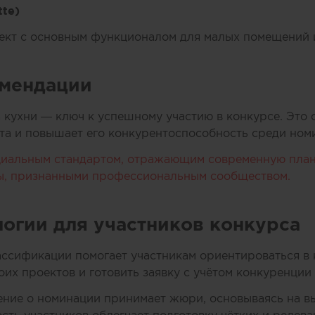
tte)
ект с основным функционалом для малых помещений и
омендации
 кухни — ключ к успешному участию в конкурсе. Это 
та и повышает его конкурентоспособность среди ном
циальным стандартом, отражающим современную план
ы, признанными профессиональным сообществом.
логии для участников конкурса
ссификации помогает участникам ориентироваться в 
оих проектов и готовить заявку с учётом конкуренции
ение о номинации принимает жюри, основываясь на 