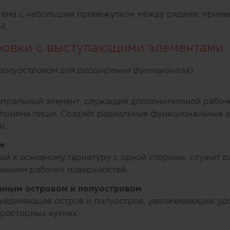
тема с небольшим промежутком между рядами, приме
й.
ровки с выступающими элементами
 полуостровом для расширения функционала)
нтральный элемент, служащий дополнительной рабоче
 приёма пищи. Создаёт радиальные функциональные з
и.
ом
й к основному гарнитуру с одной стороны, служит р
чением рабочих поверхностей.
анным островом и полуостровом
ъединяющее остров и полуостров, увеличивающее удо
росторных кухнях.