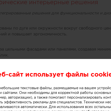
ифические интерьерные решения
тегрированные решения для функциональности и диз
ованы по дуге или окружности вокруг свободного цен
ний и повышает эргономичность.
за цельными фасадами или панелями, создавая миним
лик.
ая кухня)
раницы с жилыми зонами; требует внимание к зониров
еб-сайт использует файлы cooki
кой
или интегрированная в остров или полуостров барна
о небольшие текстовые файлы, размещаемые на вашем устрой
 сайтами. Они необходимы для корректной работы основны
мер, авторизации), а также помогают персонализировать кон
ть эффективность рекламы для специалистов. Технически н
е системы хранения
авливаются автоматически. Для использования всех остальны