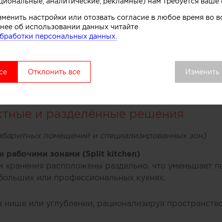
циональные, аналитические, рекламные) нам требуется ваше 
с удобством сборки и визуальной лёгкостью)
зменить настройки или отозвать согласие в любое время во
нее об использовании данных читайте
бработки персональных данных.
 функциональных блоков, легко адаптируемых под раз
ование пространства.
полками
се
Отклонить все
Изменить
рытых шкафов, обеспечивая удобство доступа и визуа
рядка.
ктные и разделённые решения
абаритных помещений и специализированных зон)
 рабочими зонами (Split kitchen)
 и хранения расположены раздельно, что уменьшает п
больших или профессиональных кухнях.
в нише или углублении, рационализируя пространств