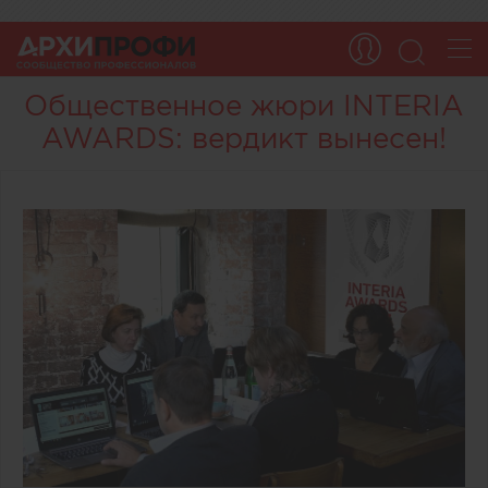
Общественное жюри INTERIA
AWARDS: вердикт вынесен!