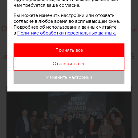
нам требуется ваше согласие.
Вы можете изменить настройки или отозвать
согласие в любое время во всплывающем окне.
Объявлены лучшие архитекторы
Подробнее об использовании данных читайте
в
Политике обработки персональных данных.
и дизайнеры в области
средового дизайна и частной
Принять все
архитектуры EXTERIA AWARDS
2025
Отклонить все
Изменить настройки