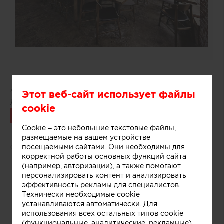
Автор:
СОВЕТ ЭКСПЕРТОВ
Этот веб-сайт использует файлы
Дата публикации:
10.10.2017
cookie
Связаться
Cookie – это небольшие текстовые файлы,
размещаемые на вашем устройстве
посещаемыми сайтами. Они необходимы для
5215
0
корректной работы основных функций сайта
(например, авторизации), а также помогают
персонализировать контент и анализировать
11
эффективность рекламы для специалистов.
Технически необходимые cookie
устанавливаются автоматически. Для
использования всех остальных типов cookie
(функциональные, аналитические, рекламные)