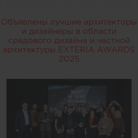
Объявлены лучшие архитекторы
и дизайнеры в области
средового дизайна и частной
архитектуры EXTERIA AWARDS
2025