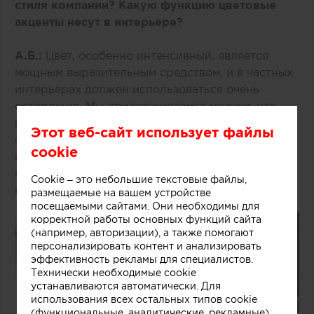
стиля компании? Какую функцию цветовые
акценты несут в интерьере?
А.Б.:
Цвет, особенно интенсивный, является
мощным выразительным средством, и в частных
интерьерах должен использоваться очень
осторожно. Мы придерживаемся мнения, что
идеальным фоном внутреннего пространства
Этот веб-сайт использует файлы
служит нейтральная гамма, а цвет лучше
cookie
интегрировать в интерьер посредством декора,
мебели и других легко заменяемых деталей
Cookie – это небольшие текстовые файлы,
проекта.
размещаемые на вашем устройстве
посещаемыми сайтами. Они необходимы для
корректной работы основных функций сайта
(например, авторизации), а также помогают
персонализировать контент и анализировать
эффективность рекламы для специалистов.
Технически необходимые cookie
устанавливаются автоматически. Для
использования всех остальных типов cookie
(функциональные, аналитические, рекламные)