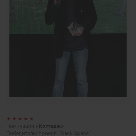
★ ★ ★ ★ ★
Номинация
«Коттедж»
Победитель: проект "Black Space"