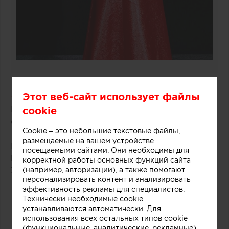
Этот веб-сайт использует файлы
★ ★ ★ ★ ★
Номинация
«Дизайн внешней среды в
cookie
сочетании с архитектурой»
Cookie – это небольшие текстовые файлы,
размещаемые на вашем устройстве
Победитель: проект «Дом в тиши Благодати»
посещаемыми сайтами. Они необходимы для
Елена Андреева, Владимир Андреев, Кристина
корректной работы основных функций сайта
Холковская
(WellDesign Studio)
(например, авторизации), а также помогают
персонализировать контент и анализировать
эффективность рекламы для специалистов.
Технически необходимые cookie
устанавливаются автоматически. Для
использования всех остальных типов cookie
(функциональные, аналитические, рекламные)