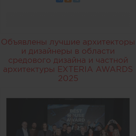
Объявлены лучшие архитекторы
и дизайнеры в области
средового дизайна и частной
архитектуры EXTERIA AWARDS
2025