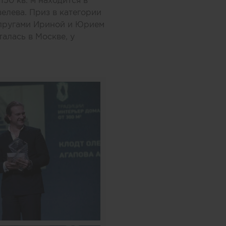
50 кв. м находится в
елева. Приз в категории
супругами Ириной и Юрием
алась в Москве, у