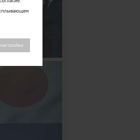
согласие.
 всплывающем
 настройки