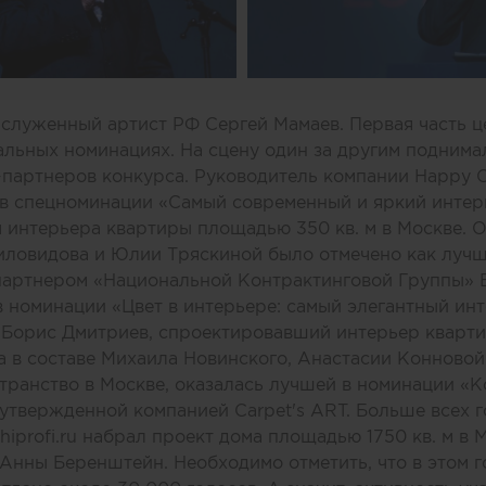
аслуженный артист РФ Сергей Мамаев. Первая часть 
альных номинациях. На сцену один за другим поднима
партнеров конкурса. Руководитель компании Happy Co
 в спецноминации «Самый современный и яркий инте
 интерьера квартиры площадью 350 кв. м в Москве. 
иловидова и Юлии Тряскиной было отмечено как луч
артнером «Национальной Контрактинговой Группы» 
 номинации «Цвет в интерьере: самый элегантный ин
 Борис Дмитриев, спроектировавший интерьер кварти
а в составе Михаила Новинского, Анастасии Конново
ранство в Москве, оказалась лучшей в номинации «К
утвержденной компанией Carpet's ART. Больше всех г
hiprofi.ru
набрал проект дома площадью 1750 кв. м в 
Анны Беренштейн. Необходимо отметить, что в этом го