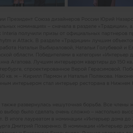
нии Президент Союза дизайнеров России Юрий Назаро
льных номинациях – сначала в разделе «Традиции», а
к Interia получили призы от официальных партнеров 
gRhytm и Attack. В разделе «Традиции» лучшим объект
а работа Натальи Выбираловой, Натальи Голубевой и 
ской области. Победителями в категории «Интерьер до
нна Агапова. Лучшим интерьером квартиры до 150 кв.
тербурге, спроектированное Верой Герасимовой. Поб
50 кв. м – Кирилл Пармон и Наталья Полякова. Наконе
ным интерьером стал интерьер ресторана в Нижнем 
 также развернулась нешуточная борьба. Все члены 
то выбор было сделать очень сложно – настолько выс
. В итоге лауреатом в номинации «Интерьер дома до 3
урга Дмитрий Позаренко. В номинации «Интерьер дома