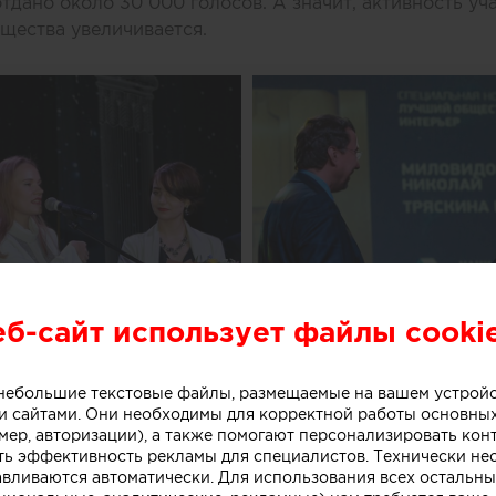
отдано около 30 000 голосов. А значит, активность уч
щества увеличивается.
еб-сайт использует файлы cooki
о небольшие текстовые файлы, размещаемые на вашем устрой
 сайтами. Они необходимы для корректной работы основны
мер, авторизации), а также помогают персонализировать кон
ть эффективность рекламы для специалистов. Технически н
авливаются автоматически. Для использования всех остальны