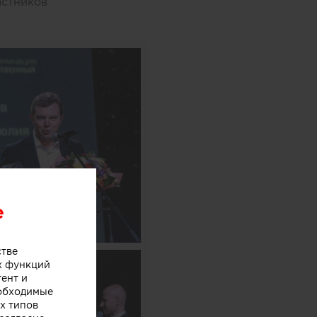
астников
e
стве
х функций
тент и
еобходимые
х типов