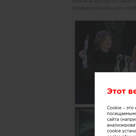
портале Archiprofi было 
профессионального сооб
Этот в
Cookie – эт
посещаемыми
сайта (напри
анализирова
cookie устан