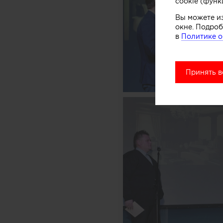
cookie (функ
Вы можете и
окне. Подроб
в
Политике о
Принять в