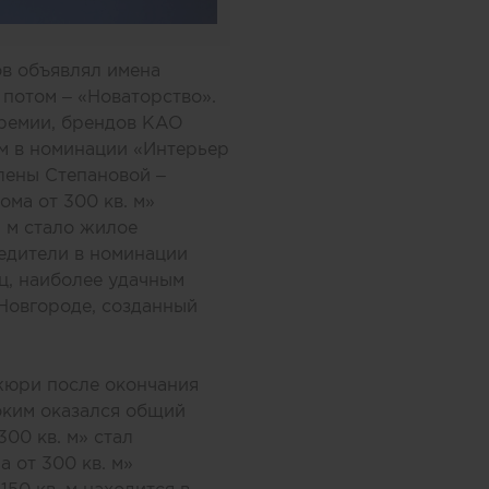
в объявлял имена
 потом – «Новаторство».
премии, брендов KAO
ом в номинации «Интерьер
Елены Степановой –
ма от 300 кв. м»
 м стало жилое
едители в номинации
ц, наиболее удачным
Новгороде, созданный
жюри после окончания
оким оказался общий
00 кв. м» стал
 от 300 кв. м»