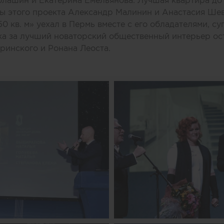
лашин и Екатерина Емельянова. Лучшая квартира до 1
ы этого проекта Александр Малинин и Анастасия Шев
50 кв. м» уехал в Пермь вместе с его обладателями, 
а за лучший новаторский общественный интерьер ост
ринского и Ронана Леоста.