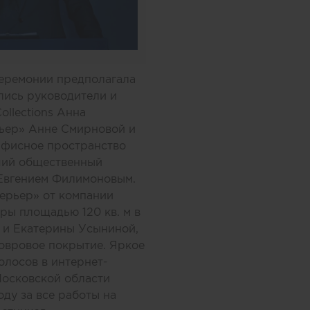
церемонии предполагала
лись руководители и
llections Анна
рьер» Анне Смирновой и
Офисное пространство
ший общественный
Евгением Филимоновым.
терьер» от компании
ры площадью 120 кв. м в
й и Екатерины Усыниной,
овровое покрытие. Яркое
олосов в интернет-
Московской области
ду за все работы на