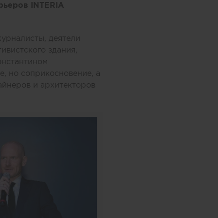
рьеров INTERIA
журналисты, деятели
тивистского здания,
онстантином
, но соприкосновение, а
айнеров и архитекторов