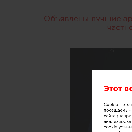
Объявлены лучшие арх
частн
Этот в
Cookie – эт
посещаемыми
сайта (напри
анализирова
cookie устан