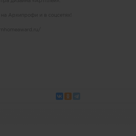
тра дизайна «Артплей».
на Архипрофи и в соцсетях!
ernhomeaward.ru/