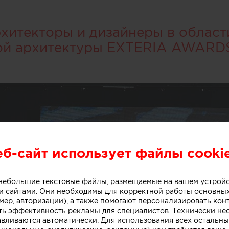
итекторы и дизайнеры в област
ой архитектуры EXTERIA AWARD
еб-сайт использует файлы cooki
о небольшие текстовые файлы, размещаемые на вашем устрой
 сайтами. Они необходимы для корректной работы основны
мер, авторизации), а также помогают персонализировать кон
ть эффективность рекламы для специалистов. Технически н
авливаются автоматически. Для использования всех остальны