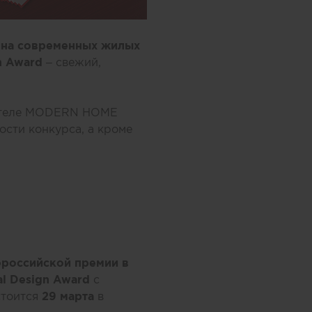
айна современных жилых
n
Award
– свежий,
ователе MODERN HOME
ости конкурса, а кроме
ероссийской премии в
l Design Award
с
стоится
29 марта
в