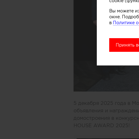
cookie (функ
Вы можете и
окне. Подроб
в
Политике о
Принять в
5 декабря 2025 года в М
объявления и награждени
домостроения в конкур
HOUSE AWARD 2025!