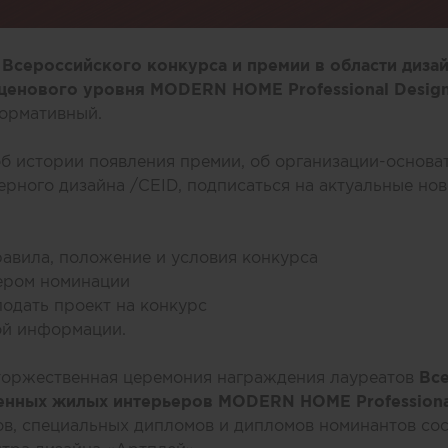
 Всероссийского конкурса и премии в области диз
 ценового уровня
MODERN
HOME
Professional
Desig
формативный.
 об истории появления премии, об организации-осн
ерного дизайна /CEID, подписаться на актуальные нов
равила, положение и условия конкурса
нером номинации
 подать проект на конкурс
ой информации.
 торжественная церемония награждения лауреатов
Вс
менных жилых интерьеров MODERN HOME Professiona
ов, специальных дипломов и дипломов номинантов со