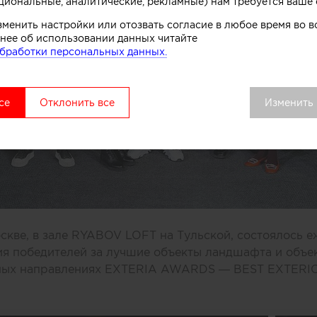
циональные, аналитические, рекламные) нам требуется ваше 
зменить настройки или отозвать согласие в любое время во
нее об использовании данных читайте
бработки персональных данных.
се
Отклонить все
Изменить
оскве, в зале RYABOV LOFT на Тульской, состоялось 
я победителей за лучшие объекты ландшафта и объе
сных направлениях EXTERIA AWARDS — BEST EXTER