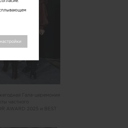
согласие.
 всплывающем
 настройки
ежегодная Гала-церемония
кты частного
IOR AWARD 2025 и BEST