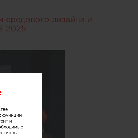
и средового дизайна и
S 2025
e
стве
х функций
тент и
еобходимые
х типов