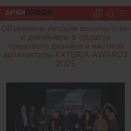
Объявлены лучшие архитекторы
и дизайнеры в области
средового дизайна и частной
архитектуры EXTERIA AWARDS
2025