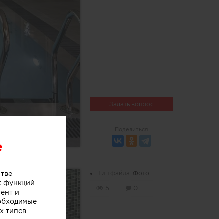
Задать вопрос
Поделиться
e
стве
Тип файла:
Фото
х функций
5
0
тент и
еобходимые
х типов