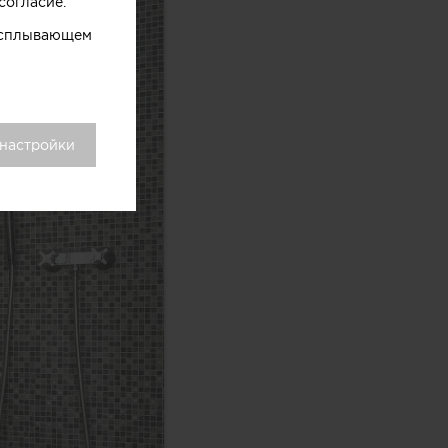
согласие.
 всплывающем
 настройки