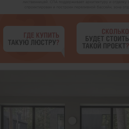
лиственницей. СПА поддерживает архитектуру и отделку 
спроектирован и построен переливной бассейн, зона отды