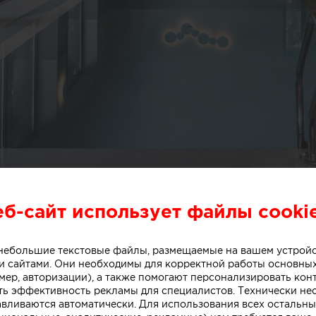
еб-сайт использует файлы cooki
о небольшие текстовые файлы, размещаемые на вашем устрой
 сайтами. Они необходимы для корректной работы основны
мер, авторизации), а также помогают персонализировать кон
ть эффективность рекламы для специалистов. Технически н
авливаются автоматически. Для использования всех остальны