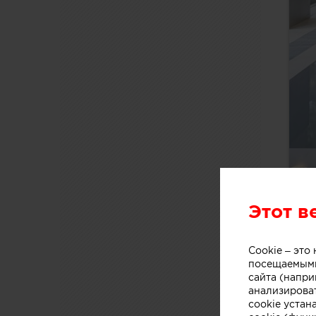
Этот в
Cookie – эт
посещаемыми
сайта (напри
анализирова
cookie устан