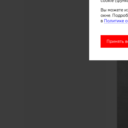
cookie (функ
Вы можете и
окне. Подроб
в
Политике о
Принять в