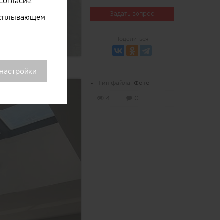
согласие.
Задать вопрос
 всплывающем
Поделиться
 настройки
Тип файла:
Фото
4
0