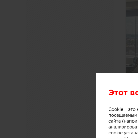
Этот в
Cookie – эт
посещаемыми
сайта (напри
анализирова
cookie устан