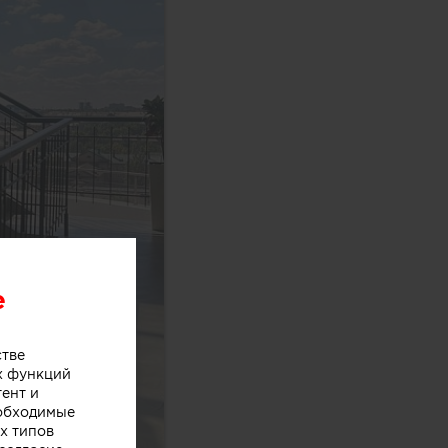
e
стве
х функций
тент и
еобходимые
х типов