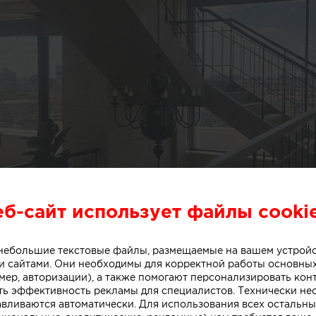
еб-сайт использует файлы cooki
о небольшие текстовые файлы, размещаемые на вашем устрой
 сайтами. Они необходимы для корректной работы основны
мер, авторизации), а также помогают персонализировать кон
ть эффективность рекламы для специалистов. Технически н
авливаются автоматически. Для использования всех остальны