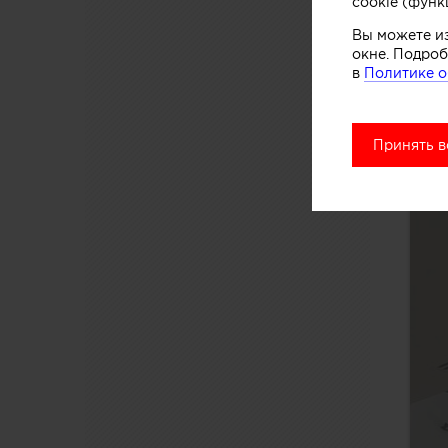
cookie (функ
Вы можете и
окне. Подроб
в
Политике о
Принять в