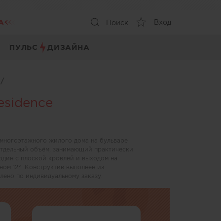
А
Вход
Поиск
ПУЛЬС
ДИЗАЙНА
ы
/
esidence
многоэтажного жилого дома на бульваре
тдельный объём, занимающий практически
 один с плоской кровлей и выходом на
ном 12°. Конструктив выполнен из
лено по индивидуальному заказу.