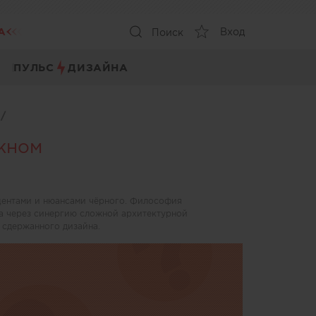
А
Вход
Поиск
ПУЛЬС
ДИЗАЙНА
ы
/
жном
центами и нюансами чёрного. Философия
а через синергию сложной архитектурной
 сдержанного дизайна.