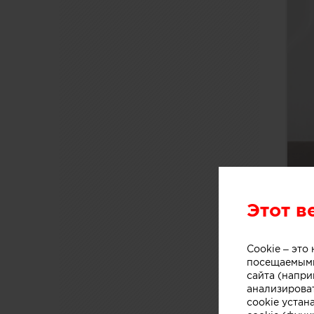
Этот в
Cookie – эт
посещаемыми
сайта (напри
анализирова
cookie устан