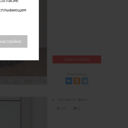
согласие.
 всплывающем
 настройки
Задать вопрос
Поделиться
Тип файла:
Фото
20
0