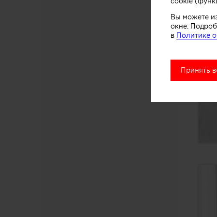
cookie (функ
Вы можете и
окне. Подроб
в
Политике о
Принять в