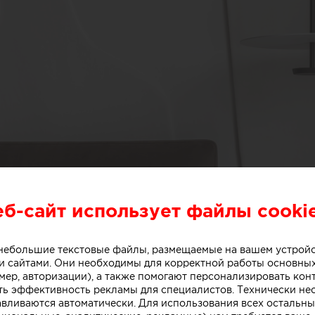
еб-сайт использует файлы cooki
о небольшие текстовые файлы, размещаемые на вашем устрой
 сайтами. Они необходимы для корректной работы основны
мер, авторизации), а также помогают персонализировать кон
ть эффективность рекламы для специалистов. Технически н
авливаются автоматически. Для использования всех остальны