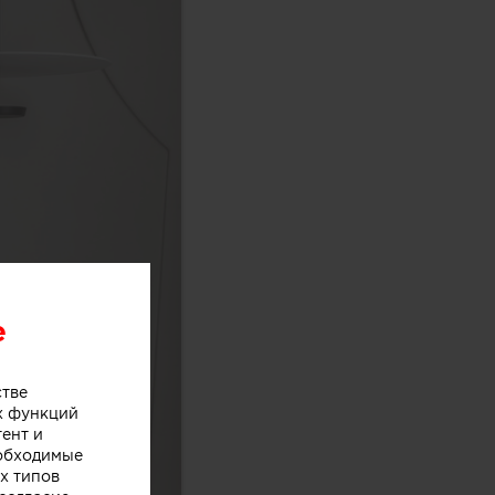
e
стве
х функций
тент и
еобходимые
х типов