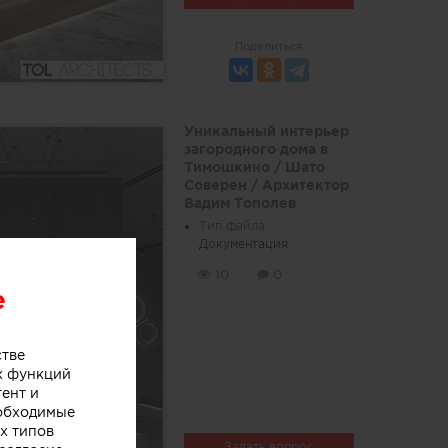
Поделиться
Уникальный интерьер
загородного дома в
Тимошкино / Шато
Соверен / Архитектор
Вадим Тополев
Тип файла:
Документация
10
0
e
стве
х функций
тент и
еобходимые
х типов
Задать вопрос