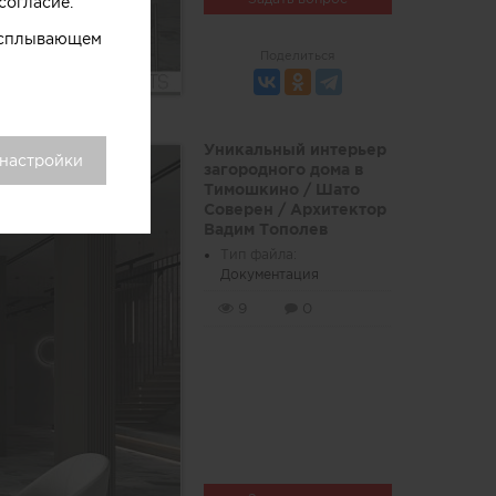
согласие.
 всплывающем
Поделиться
Уникальный интерьер
 настройки
загородного дома в
Тимошкино / Шато
Соверен / Архитектор
Вадим Тополев
Тип файла:
Документация
9
0