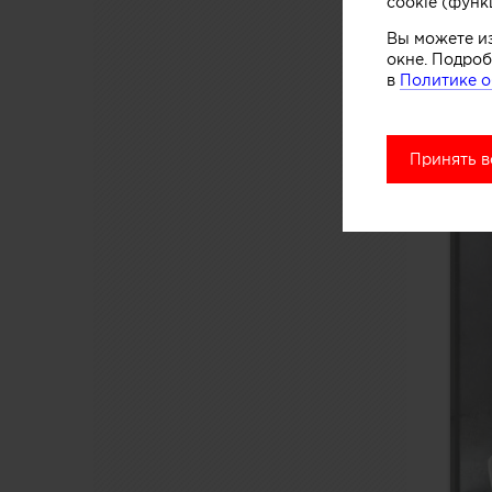
cookie (функ
Вы можете и
окне. Подроб
в
Политике о
Принять в