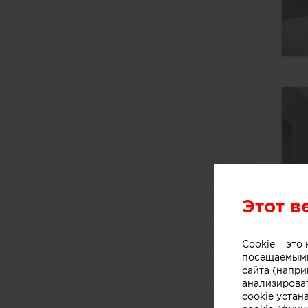
Этот в
Cookie – эт
посещаемыми
сайта (напри
анализирова
cookie устан