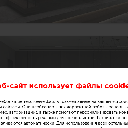
еб-сайт использует файлы cooki
о небольшие текстовые файлы, размещаемые на вашем устрой
 сайтами. Они необходимы для корректной работы основны
мер, авторизации), а также помогают персонализировать кон
ть эффективность рекламы для специалистов. Технически н
авливаются автоматически. Для использования всех остальны