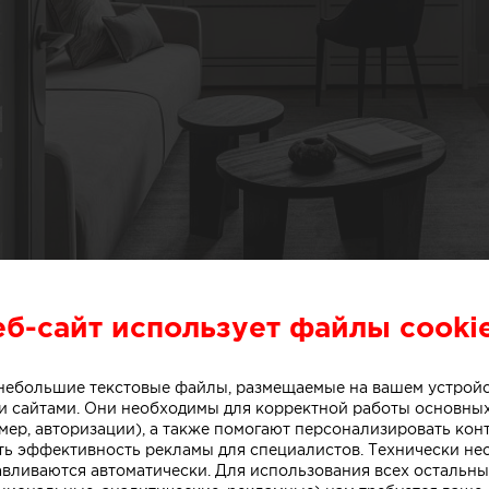
еб-сайт использует файлы cooki
о небольшие текстовые файлы, размещаемые на вашем устрой
 сайтами. Они необходимы для корректной работы основны
мер, авторизации), а также помогают персонализировать кон
ть эффективность рекламы для специалистов. Технически н
авливаются автоматически. Для использования всех остальны