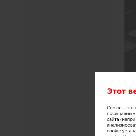
Этот в
Cookie – эт
посещаемыми
сайта (напри
анализирова
cookie устан