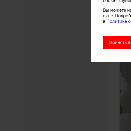
cookie (функ
Вы можете и
окне. Подроб
в
Политике о
Принять в