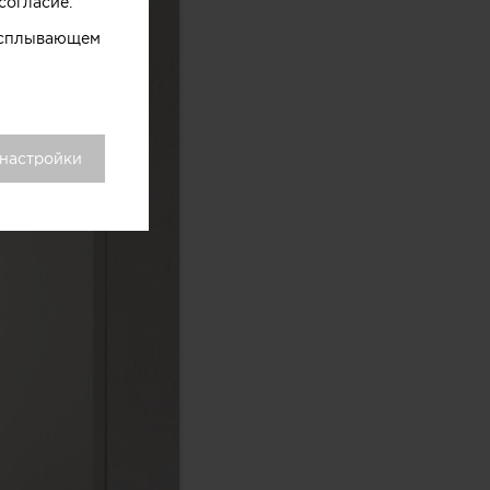
согласие.
 всплывающем
 настройки