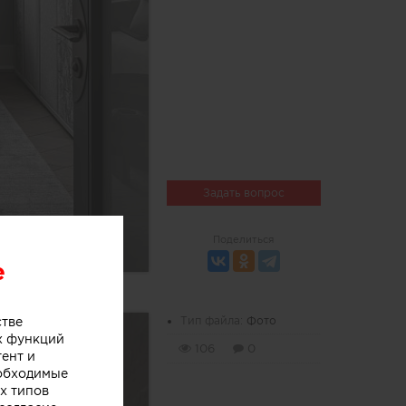
Задать вопрос
Поделиться
e
стве
Тип файла:
Фото
х функций
106
0
тент и
еобходимые
х типов