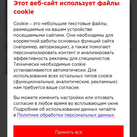
Этот веб-сайт использует файлы
cookie
Cookie – это небольшие текстовые файлы,
размещаемые на вашем устройстве
посещаемыми сайтами. Они необходимы для
корректной работы основных функций сайта
(например, авторизации), а также помогают
персонализировать контент и анализировать
эффективность рекламы для специалистов.
Технически необходимые cookie
устанавливаются автоматически. Для
использования всех остальных типов cookie
Вилла в Тимошкино / коттеджный
(функциональные, аналитические, рекламные)
нам требуется ваше согласие.
посёлок Шато Соверен / Московская
область
Вы можете изменить настройки или отозвать
Вилла в Тимошкино / коттеджный посёлок Шато
согласие в любое время во всплывающем окне.
Соверен / Московская область
Подробнее об использовании данных читайте
в
Политике обработки персональных данных.
Архитектор Вадим Тополев Основной задачей при
проектировании...
далее
Принять все
3266
0
0
0