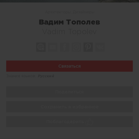
Архитекторы, Дизайнеры
Вадим Тополев
Vadim Topolev
Связаться
Знание языков:
Русский
Поделиться
Сохранить в избранное
Поблагодарить