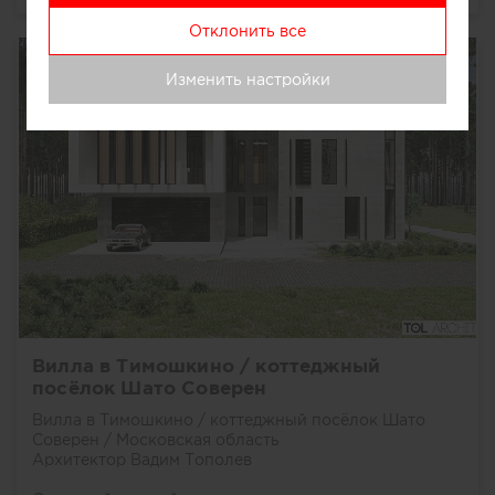
Отклонить все
Изменить настройки
Вилла в Тимошкино / коттеджный
посёлок Шато Соверен
Вилла в Тимошкино / коттеджный посёлок Шато
Соверен / Московская область
Архитектор Вадим Тополев