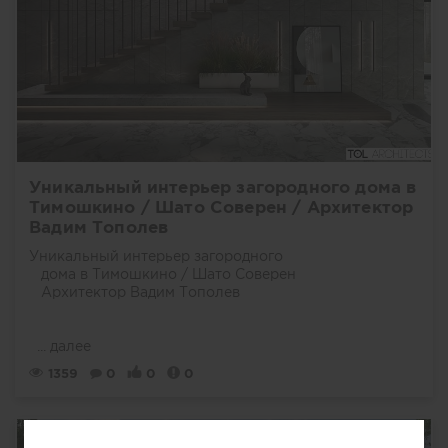
Уникальный интерьер загородного дома в
Тимошкино / Шато Соверен / Архитектор
Вадим Тополев
Уникальный интерьер загородного
дома в Тимошкино / Шато Соверен
Архитектор Вадим Тополев
...
далее
1359
0
0
0