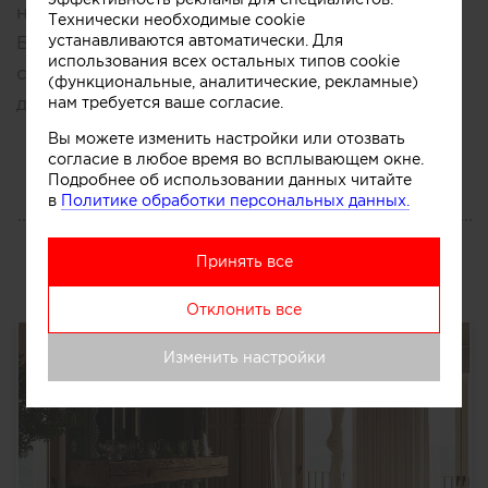
но говорят это не проходит с возростом.
Технически необходимые cookie
устанавливаются автоматически. Для
Были периоды любви к арт хаус, фантастике,
использования всех остальных типов cookie
сейчас больше смотрю комедии или что-то
(функциональные, аналитические, рекламные)
нам требуется ваше согласие.
доброе.
Вы можете изменить настройки или отозвать
согласие в любое время во всплывающем окне.
Подробнее об использовании данных читайте
в
Политике обработки персональных данных.
БЛОГ
Принять все
Публикации
Отклонить все
Изменить настройки