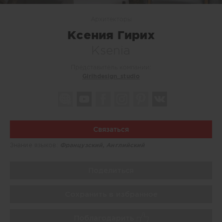
Архитекторы
Ксения Гирих
Ksenia
Представитель компании:
Girihdesign_studio
Связаться
Знание языков:
Французский, Английский
Поделиться
Сохранить в избранное
Поблагодарить