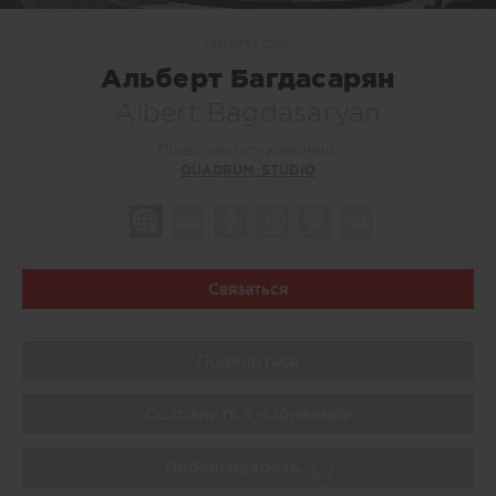
Архитекторы
Альберт Багдасарян
Albert Bagdasaryan
Представитель компании:
QUADRUM_STUDIO
Связаться
Поделиться
Сохранить в избранное
Поблагодарить