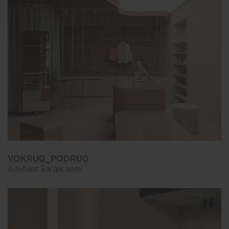
VOKRUG_PODRUG
Альберт Багдасарян