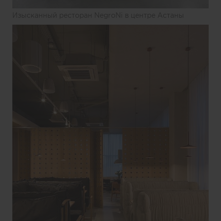
Изысканный ресторан NegroNi в центре Астаны