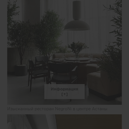
Информация
Изысканный ресторан NegroNi в центре Астаны