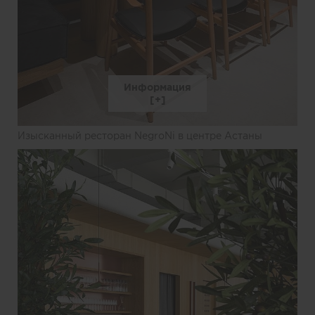
Информация
Изысканный ресторан NegroNi в центре Астаны