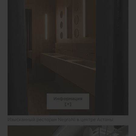
Информация
Изысканный ресторан NegroNi в центре Астаны