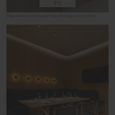
Изысканный ресторан NegroNi в центре Астаны