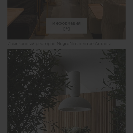
Информация
Изысканный ресторан NegroNi в центре Астаны