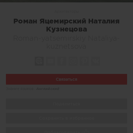
Архитекторы
Роман Яцемирский Наталия
Кузнецова
Roman-yatsemirskiy Nataliya-
kuznetsova
Связаться
Знание языков:
Английский
Поделиться
Сохранить в избранное
Поблагодарить