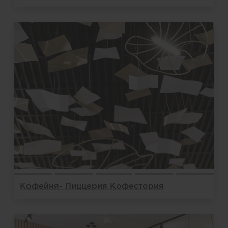
Кофейня- Пиццерия Кофестория