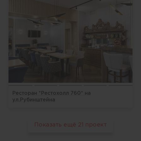
Ресторан *Рестохолл 760* на
ул.Рубинштейна
Показать ещё
21
проект