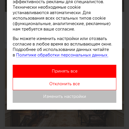
эффективность рекламы для специалистов.
Технически необходимые cookie
устанавливаются автоматически. Для
использования всех остальных типов cookie
Частный дом в подмосковье
(функциональные, аналитические, рекламные)
Реконструкция частного дома в подмосковье
далее
нам требуется ваше согласие.
28538
0
0
0
Вы можете изменить настройки или отозвать
согласие в любое время во всплывающем окне.
Подробнее об использовании данных читайте
в
Политике обработки персональных данных.
Принять все
Отклонить все
Изменить настройки