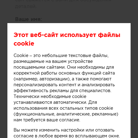
деталей.
Ваше имя:
Этот веб-сайт использует файлы
cookie
Телефон:
Cookie – это небольшие текстовые файлы,
размещаемые на вашем устройстве
посещаемыми сайтами. Они необходимы для
корректной работы основных функций сайта
(например, авторизации), а также помогают
E-mail:
персонализировать контент и анализировать
эффективность рекламы для специалистов.
Технически необходимые cookie
устанавливаются автоматически. Для
использования всех остальных типов cookie
согласие
Даю
на обработку
(функциональные, аналитические, рекламные)
персональных данных и согласен
нам требуется ваше согласие.
правилами
с
сайта
Вы можете изменить настройки или отозвать
согласие в любое время во всплывающем окне.