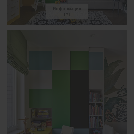
Информация