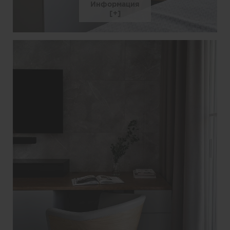
Информация