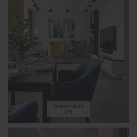
Информация