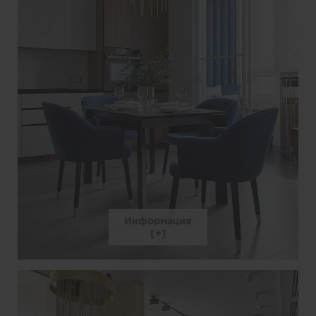
Информация