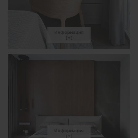
Информация
Информация