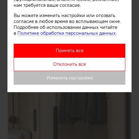
нам требуется ваше согласие.
Вы можете изменить настройки или отозвать
согласие в любое время во всплывающем окне.
Информация
Подробнее об использовании данных читайте
в
Политике обработки персональных данных.
Принять все
Отклонить все
Изменить настройки