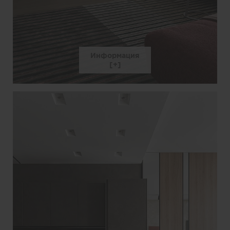
Информация