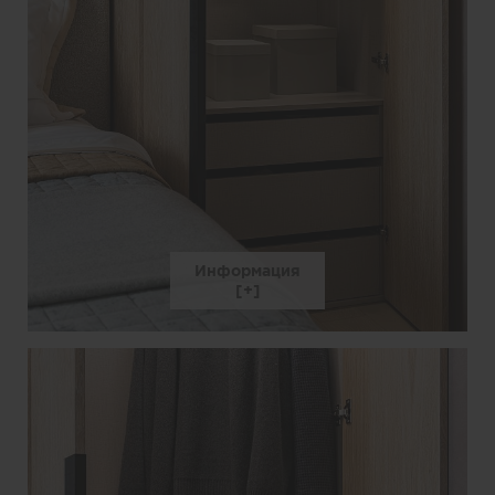
Информация