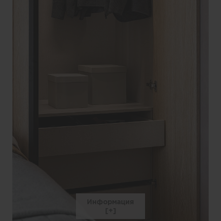
Информация