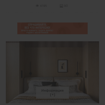
4195
93
Информация