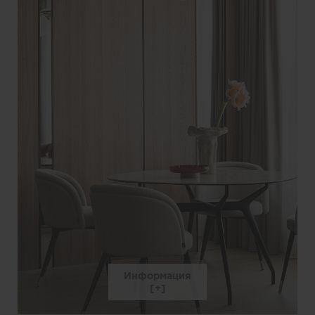
Информация