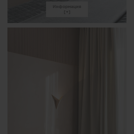
Информация