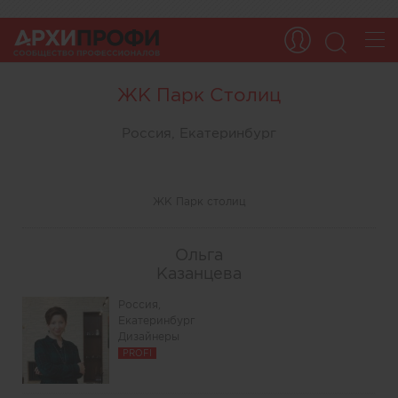
ЖК Парк Столиц
Россия, Екатеринбург
ЖК Парк столиц
Ольга
Казанцева
Россия,
Екатеринбург
Дизайнеры
PROFI