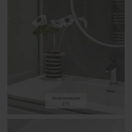
Информация