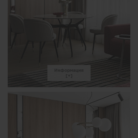
Информация