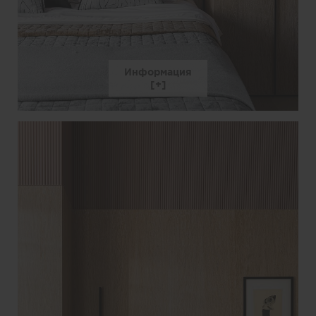
Информация