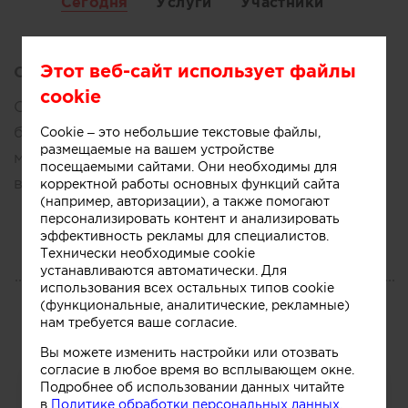
Сегодня
Услуги
Участники
Этот веб-сайт использует файлы
Описание:
cookie
Современные интерьеры для жизни и
бизнеса: квартиры, коттеджи, офисы,
Cookie – это небольшие текстовые файлы,
размещаемые на вашем устройстве
магазины. В проекте — 3D, чертежи,
посещаемыми сайтами. Они необходимы для
ведомости. От 5 000 ₽/м. Москва и МО.
корректной работы основных функций сайта
(например, авторизации), а также помогают
персонализировать контент и анализировать
эффективность рекламы для специалистов.
Технически необходимые cookie
устанавливаются автоматически. Для
ПОРТФОЛИО
использования всех остальных типов cookie
(функциональные, аналитические, рекламные)
Работы
нам требуется ваше согласие.
Вы можете изменить настройки или отозвать
согласие в любое время во всплывающем окне.
Подробнее об использовании данных читайте
в
Политике обработки персональных данных.