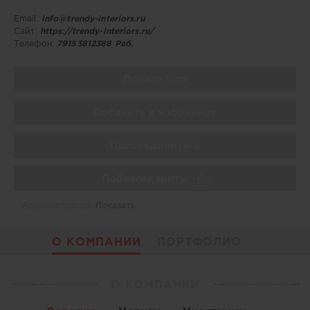
Email:
info@trendy-interiors.ru
Сайт:
https://trendy-interiors.ru/
Телефон:
79153812388 Раб.
Поделиться
Добавить в избранное
Присоединиться
Поблагодарить
Администратор:
Показать
О КОМПАНИИ
ПОРТФОЛИО
О КОМПАНИИ