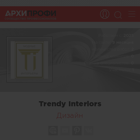
Работаем c:
2025
На сайте:
9 месяцев
Количество работ:
2
Оценка клиентов:
0
Оценка специалистов:
0
Участники:
1
Trendy Interiors
Дизайн