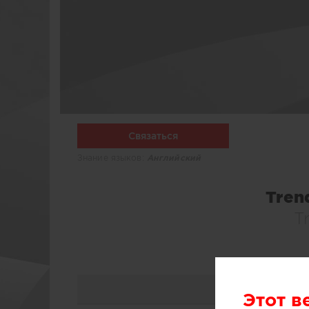
Связаться
Знание языков:
Английский
Tren
T
Этот в