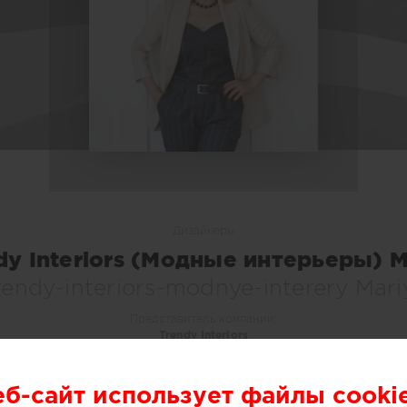
Дизайнеры
dy Interiors (Модные интерьеры) 
rendy-interiors-modnye-interery Mari
Представитель компании:
Trendy Interiors
О СЕБЕ
еб-сайт использует файлы cooki