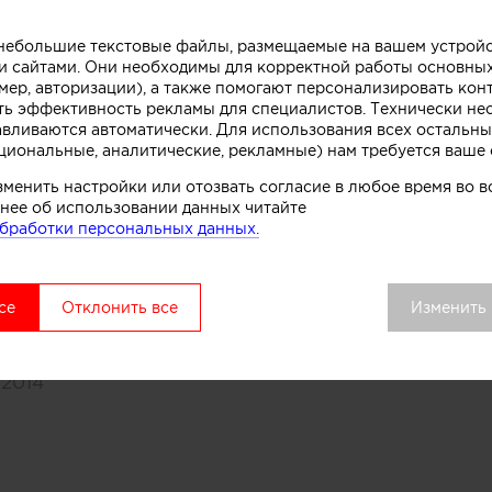
О СЕБЕ
CV
Услуги
о небольшие текстовые файлы, размещаемые на вашем устрой
 сайтами. Они необходимы для корректной работы основны
мер, авторизации), а также помогают персонализировать кон
ть эффективность рекламы для специалистов. Технически н
т опыта работы в дизайне интерьера жилых и общ
авливаются автоматически. Для использования всех остальны
ры сделала 140 проектов в области дизайна интер
циональные, аналитические, рекламные) нам требуется ваше 
ьзованием нейросетей.
зменить настройки или отозвать согласие в любое время во
нее об использовании данных читайте
бработки персональных данных.
е:
вский центр образования "Престиж"
се
Отклонить все
Изменить
ьтет:
Дизайн интерьера
а, Россия
 2014