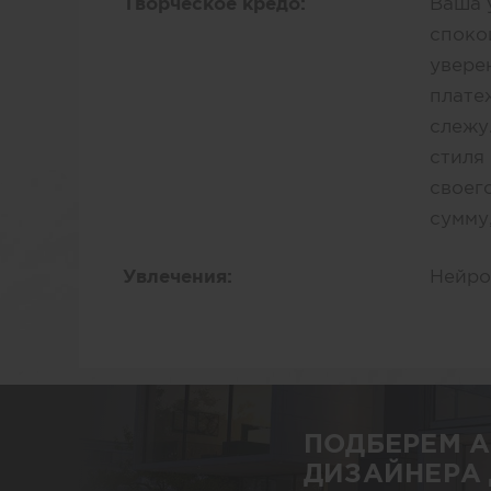
Творческое кредо:
Ваша 
споко
уверен
плате
слежу
стиля
своего
сумму
Увлечения:
Нейро
ПОДБЕРЕМ 
ДИЗАЙНЕРА 