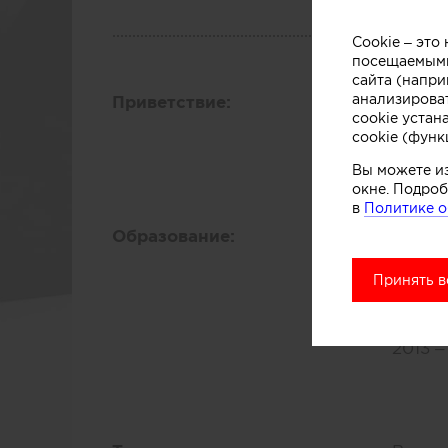
Cookie – эт
посещаемыми
сайта (напри
анализирова
Приветствие:
11 ле
cookie устан
карье
cookie (функ
испол
Вы можете и
окне. Подроб
в
Политике о
Образование:
Высше
Моско
Принять в
Факул
Москв
2013 –