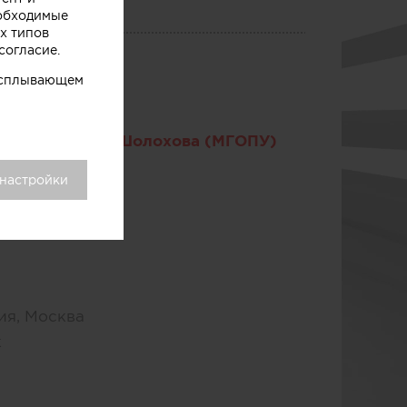
еобходимые
х типов
согласие.
 всплывающем
ет имени М.А. Шолохова (МГОПУ)
 настройки
сия, Москва
к