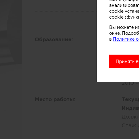
анализирова
cookie устан
cookie (функ
Вы можете и
окне. Подроб
Образование:
Высше
в
Политике о
Моско
Факул
Принять в
Кафед
Москв
2010 –
Место работы:
Текущ
Индив
Должн
Стаж 