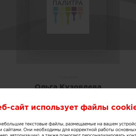
Художник
Ольга Кузовлева
Olga Kuzovleva
еб-сайт использует файлы cooki
Представитель компании:
ПАЛИТРА
о небольшие текстовые файлы, размещаемые на вашем устрой
О СЕБЕ
 сайтами. Они необходимы для корректной работы основны
мер, авторизации), а также помогают персонализировать кон