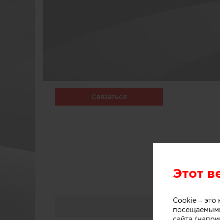
Связаться
Этот в
Cookie – эт
посещаемыми
сайта (напри