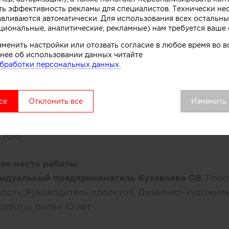
ть эффективность рекламы для специалистов. Технически н
О СЕБЕ
CV
Услуги
Участник
авливаются автоматически. Для использования всех остальны
циональные, аналитические, рекламные) нам требуется ваше 
зменить настройки или отозвать согласие в любое время во
нее об использовании данных читайте
е:
бработки персональных данных.
вский государственный гуманитарный университ
ьтет:
Дизайна и визуальных искусств
се
Отклонить все
Изменить
ра:
Изобразительного искусства
а, Россия
 2015
ее место работы:
идуальный предприниматель Кузовлева ОВ
, Рос
ость:
Руководитель проектов, Дизайнер-художни
работы:
более 10 лет