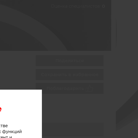
Оценка специалистов:
0
Поделиться
Сохранить в избранное
Поблагодарить
e
стве
х функций
тент и