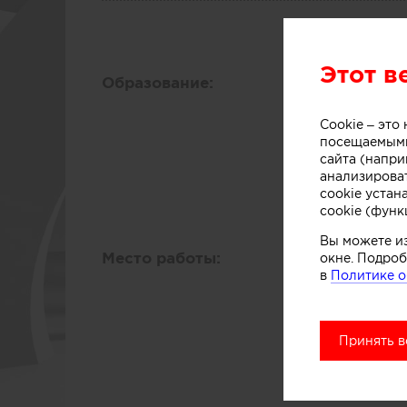
Этот в
Образование:
Высше
ВЛГу
Cookie – эт
Факул
посещаемыми
Кафед
сайта (напри
анализирова
Москв
cookie устан
2004 
cookie (функ
Вы можете и
Место работы:
Опыт 
окне. Подроб
в
Политике о
Udalts
Должн
Стаж 
Принять в