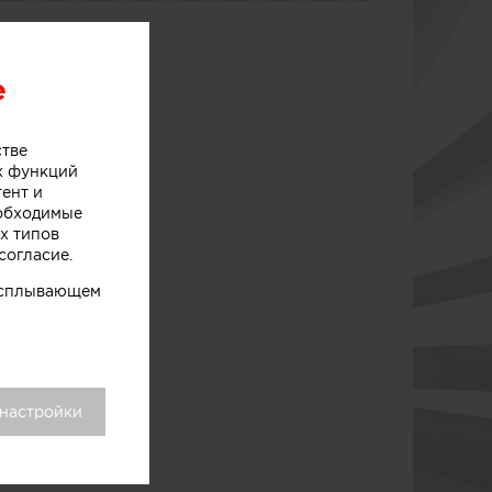
e
стве
х функций
тент и
еобходимые
х типов
согласие.
 всплывающем
 настройки