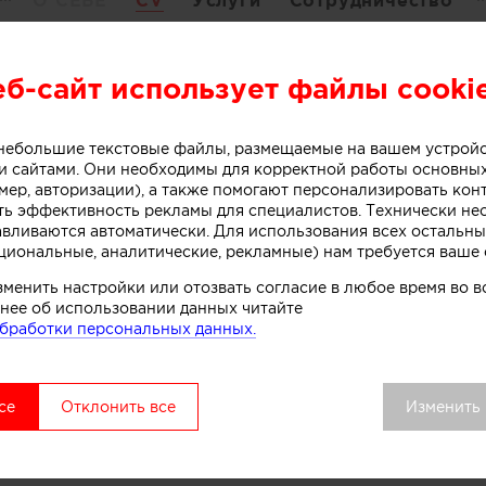
О СЕБЕ
CV
Услуги
Сотрудничество
еб-сайт использует файлы cooki
е:
о небольшие текстовые файлы, размещаемые на вашем устрой
ьтет:
Экономический
 сайтами. Они необходимы для корректной работы основны
ра:
Менеджмент
мер, авторизации), а также помогают персонализировать кон
ть эффективность рекламы для специалистов. Технически н
а, Россия
авливаются автоматически. Для использования всех остальны
– 2010
циональные, аналитические, рекламные) нам требуется ваше 
зменить настройки или отозвать согласие в любое время во
работы:
нее об использовании данных читайте
бработки персональных данных.
ova design
, Россия, Москва
ость:
Дизайнер
работы:
от 5 до 10 лет
се
Отклонить все
Изменить