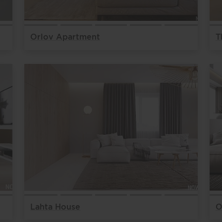
Orlov Apartment
T
Lahta House
O