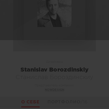
Дизайнеры
Stanislav Borozdinskiy
Станислав Бороздинскиу
Представитель компании:
NOWDESIGN
О СЕБЕ
ПОРТФОЛИО
/16