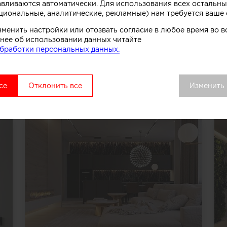
авливаются автоматически. Для использования всех остальны
мация подтверждена компанией
циональные, аналитические, рекламные) нам требуется ваше 
зменить настройки или отозвать согласие в любое время во
нее об использовании данных читайте
бработки персональных данных.
се
Отклонить все
Изменить
ПОРТФОЛИО
Все