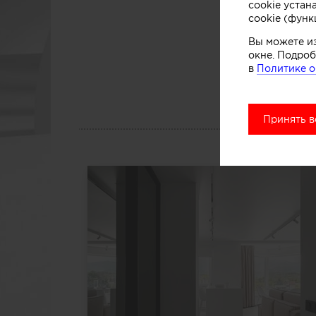
cookie устан
Инфор
cookie (функ
Вы можете и
окне. Подроб
в
Политике о
Принять в