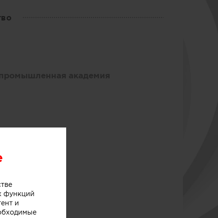
тво
-промышленная академия
e
стве
х функций
тент и
еобходимые