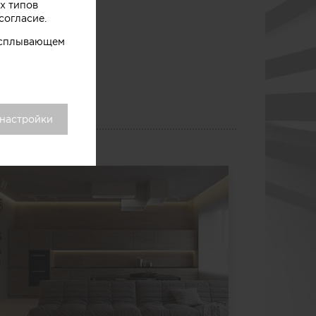
х типов
согласие.
 всплывающем
 настройки