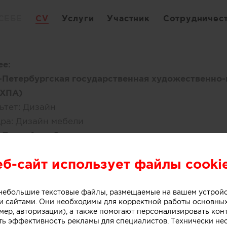
СЕБЕ
CV
Услуги
Участник
Сотрудничес
е:
-Петербургская государственная художественно
ГХПА)
ьтет:
Дизайн
ра:
Дизайн мебели
-Петербург, Россия
 2011
еб-сайт использует файлы cooki
ее место работы:
ESIGN
, Россия, Санкт-Петербург
о небольшие текстовые файлы, размещаемые на вашем устрой
 сайтами. Они необходимы для корректной работы основны
ость:
Ведущий дизайнер
мер, авторизации), а также помогают персонализировать кон
работы:
от 1 года до 3 лет
ть эффективность рекламы для специалистов. Технически н