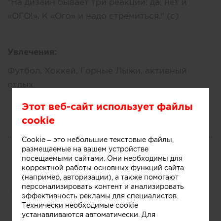
"На дизайн бывает три реакции: да, нет и
«ОГО!». К «Ого» и надо стремиться." (с)
Увлечения:
Футбол, Хоккей, Горные Лыжи, активный
отдых.
Этот веб-сайт использует файлы
cookie
ПОРТФОЛИО
Cookie – это небольшие текстовые файлы,
размещаемые на вашем устройстве
Все
посещаемыми сайтами. Они необходимы для
корректной работы основных функций сайта
(например, авторизации), а также помогают
персонализировать контент и анализировать
эффективность рекламы для специалистов.
Технически необходимые cookie
устанавливаются автоматически. Для