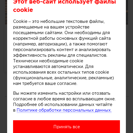
Этот веб-сайт использует файлы
cookie
Cookie – это небольшие текстовые файлы,
размещаемые на вашем устройстве
Охотничий дом
посещаемыми сайтами. Они необходимы для
корректной работы основных функций сайта
Естественная красота не многословна. Натуральные
(например, авторизации), а также помогают
местные материалы, окружающая
персонализировать контент и анализировать
природа Воронежского края, все это создало
эффективность рекламы для специалистов.
гармонию...
далее
Технически необходимые cookie
3005
0
0
0
устанавливаются автоматически. Для
использования всех остальных типов cookie
(функциональные, аналитические, рекламные)
нам требуется ваше согласие.
Вы можете изменить настройки или отозвать
ПОРТФОЛИО
согласие в любое время во всплывающем окне.
Подробнее об использовании данных читайте
Все
в
Политике обработки персональных данных.
Принять все