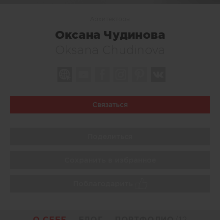
Архитекторы
Оксана Чудинова
Oksana Chudinova
Связаться
Поделиться
Сохранить в избранное
Поблагодарить
О СЕБЕ
БЛОГ
ПОРТФОЛИО
/12