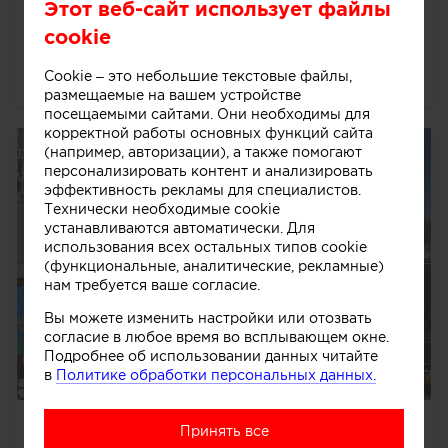
Проект OfficePOD должен стать отличным вариантом
Этот веб-сайт использует файлы
для удаленных сотрудников, имеющих собственный
cookie
дом и необходимость особых условий для
концентрации на...
далее
Cookie – это небольшие текстовые файлы,
3024
0
0
0
размещаемые на вашем устройстве
посещаемыми сайтами. Они необходимы для
корректной работы основных функций сайта
(например, авторизации), а также помогают
персонализировать контент и анализировать
эффективность рекламы для специалистов.
Технически необходимые cookie
устанавливаются автоматически. Для
использования всех остальных типов cookie
(функциональные, аналитические, рекламные)
нам требуется ваше согласие.
Вы можете изменить настройки или отозвать
согласие в любое время во всплывающем окне.
Подробнее об использовании данных читайте
в
Политике обработки персональных данных.
Мой рейтинг - топ 10. Арт-объекты к
Принять все
Чемпионату мира по футболу FIFA 2018