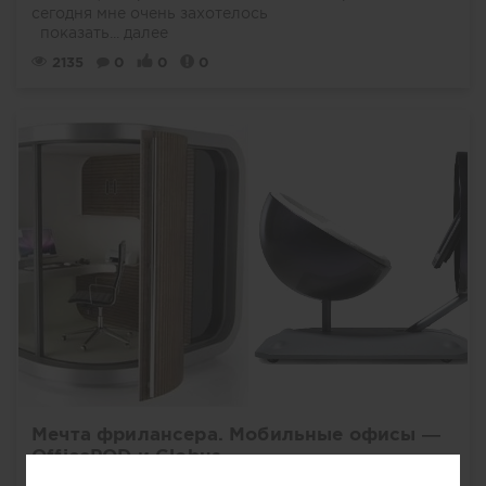
сегодня мне очень захотелось
показать...
далее
2135
0
0
0
Мечта фрилансера. Мобильные офисы —
OfficePOD и Globus