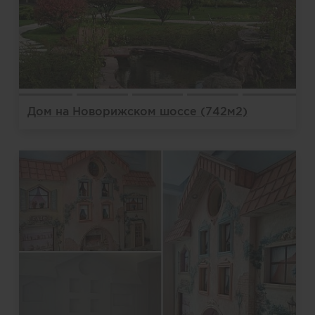
Дом на Новорижском шоссе (742м2)